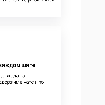
ния на “Газпром Арене”.
скачать на странице с
 Купить билеты на матч Россия –
каждом шаге
до входа на
держим в чате и по