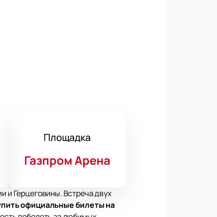
Площадка
Газпром Арена
и и Герцеговины. Встреча двух
упить официальные билеты на
ность поболеть за любимых