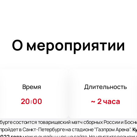
О мероприятии
Время
Длительность
20:00
~
2 часа
рбурге состоится товарищеский матч сборных России и Босни
ройдет в Санкт-Петербурге на стадионе "Газпром Арена".
К
2022 года
можно онлайн у нас на сайте. Не упустите возмож