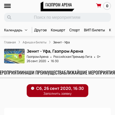
ГАЗПРОМ АРЕНА
0
Другое
Концерт
Спорт
ВИП Билеты
Ко
Календарь
Главная
Афиша и билеты
Зенит - Уфа
Зенит - Уфа, Газпром Арена
Газпром Арена
Российская Премьер Лига
0+
26 сент. 2020
16:30
МЕРОПРИЯТИИ
НАШИ ПРЕИМУЩЕСТВА
БЛИЖАЙШИЕ МЕРОПРИЯТИЯ