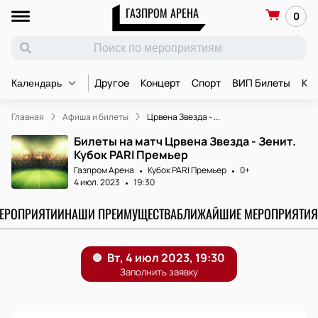
ГАЗПРОМ АРЕНА
0
Другое
Концерт
Спорт
ВИП Билеты
Ко
Календарь
Главная
Афиша и билеты
Црвена Звезда - ...
Билеты на матч Црвена Звезда - Зенит.
Кубок PARI Премьер
Газпром Арена
Кубок PARI Премьер
0+
4 июл. 2023
19:30
МЕРОПРИЯТИИ
НАШИ ПРЕИМУЩЕСТВА
БЛИЖАЙШИЕ МЕРОПРИЯТИЯ