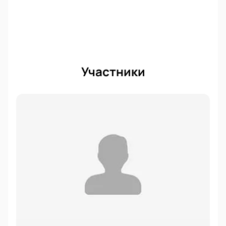
доставки цена билетов на концерт Shaman в
Санкт-Петербурге, на “Газпром арене” увеличится,
поскольку услуга считается и оплачивается
отдельно. Вы увидите полную сумму заказа при
оформлении. Чтобы узнать сколько билетов
осталось в наличии, обновите страницу перед тем,
Участники
как приступить к покупке.
Shaman считается одним из лучших российских
артистов. Он самостоятельно пишет музыку и
тексты, что делает его уникальным исполнителем.
Виртуозно сочетая несколько разных жанров,
музыкант постоянно удивляет поклонников
разнообразием своего творчества. Чтобы лично
побывать на выступлении яркого, молодого певца,
успейте купить билеты на концерт Shaman в Санкт-
Петербурге. Бронируйте места прямо сейчас, пока
они еще остаются в наличии.