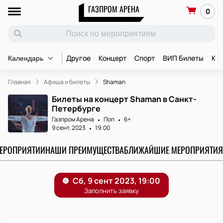
ГАЗПРОМ АРЕНА
0
Другое
Концерт
Спорт
ВИП Билеты
Ко
Календарь
Главная
Афиша и билеты
Shaman
Билеты на концерт Shaman в Санкт-
Петербурге
Газпром Арена
Поп
6+
9 сент. 2023
19:00
МЕРОПРИЯТИИ
НАШИ ПРЕИМУЩЕСТВА
БЛИЖАЙШИЕ МЕРОПРИЯТИЯ