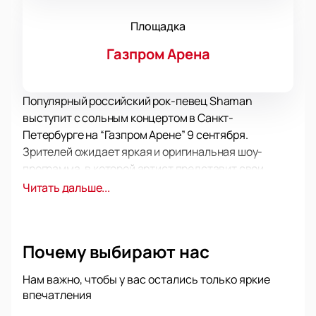
Площадка
Газпром Арена
Популярный российский рок-певец Shaman
выступит с сольным концертом в Санкт-
Петербурге на “Газпром Арене” 9 сентября.
Зрителей ожидает яркая и оригинальная шоу-
программа, в которой артист представит свои
лучшие песни и исполнит новые треки. Всем
Читать дальше...
поклонникам будет интересно побывать на
масштабном представлении кумира в рамках
большого тура по России. Если вы хотите
купить
Почему выбирают нас
билеты на Shaman в Санкт-Петербурге 9
сентября
, лучше поспешить сделать это уже
Нам важно, чтобы у вас остались только яркие
сейчас, пока на арене остаются свободные места.
впечатления
Несмотря на то, что Shaman получил популярность