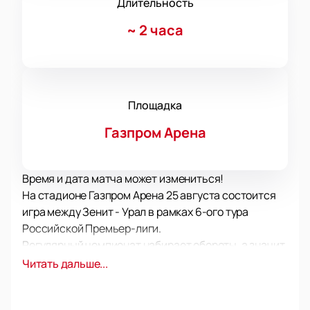
Длительность
~
2 часа
Площадка
Газпром Арена
Время и дата матча может измениться!
На стадионе Газпром Арена 25 августа состоится
игра между Зенит - Урал в рамках 6-ого тура
Российской Премьер-лиги.
Регулярный чемпионат набирает обороты, а значит
нас ждет очередной матч турнира между двумя
Читать дальше...
сильными профессиональными футбольными
клубами. В этот раз на поле стадиона Газпром