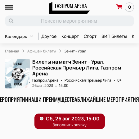
ГАЗПРОМ АРЕНА
0
Другое
Концерт
Спорт
ВИП Билеты
Ко
Календарь
Главная
Афиша и билеты
Зенит - Урал
Билеты на матч Зенит - Урал.
Российская Премьер Лига, Газпром
Арена
Газпром Арена
Российская Премьер Лига
0+
26 авг. 2023
15:00
МЕРОПРИЯТИИ
НАШИ ПРЕИМУЩЕСТВА
БЛИЖАЙШИЕ МЕРОПРИЯТИЯ