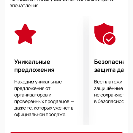
впечатления от профессионального футбола.
впечатления
Каким будет исход предстоящей игры, вы узнаете
первыми, купив билеты на матч и побывав на
стадионе. В любом случае вас ждет атмосфера
соперничества, драйв и эмоциональный подъем,
словом, отличная перезагрузка после будничной
недели.
Уникальные
Безопасная 
предложения
защита данн
Находим уникальные
Все платежи про
предложения от
защищённые шлю
организаторов и
не сохраняются 
проверенных продавцов —
в безопасности.
даже те, которых уже нет в
официальной продаже.