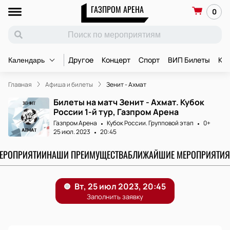
ГАЗПРОМ АРЕНА
0
Другое
Концерт
Спорт
ВИП Билеты
Ко
Календарь
Главная
Афиша и билеты
Зенит - Ахмат
Билеты на матч Зенит - Ахмат. Кубок
России 1-й тур, Газпром Арена
Газпром Арена
Кубок России. Групповой этап
0+
25 июл. 2023
20:45
МЕРОПРИЯТИИ
НАШИ ПРЕИМУЩЕСТВА
БЛИЖАЙШИЕ МЕРОПРИЯТИЯ