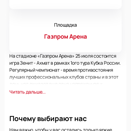
Площадка
Газпром Арена
На стадионе «Газпром Арена» 25 июля состоится
игра Зенит - Ахмат в рамках 1ого тура Кубка России.
Регулярный чемпионат - время противостояния
лучших профессиональных клубов страны и в этот
день нас ожидает еще одна напряженная и
интересная игра между двумя сильными
Читать дальше...
соперниками. Кто же получит заветные очки и
продвинется по турнирной таблице?
В рамках регулярного чемпионата Кубка России
Почему выбирают нас
сражаются сильнейшие клубы страны, и эта игра
гарантировано подарит зрителям яркие
Нам важно, чтобы у вас остались только яркие