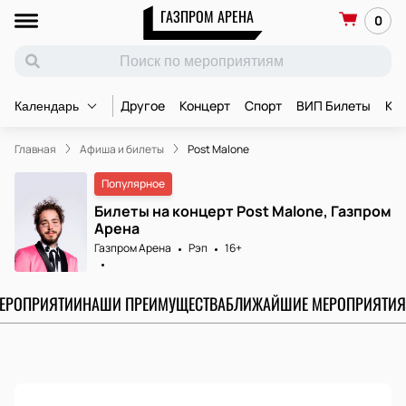
ГАЗПРОМ АРЕНА
0
Другое
Концерт
Спорт
ВИП Билеты
Ко
Календарь
Главная
Афиша и билеты
Post Malone
Популярное
Билеты на концерт Post Malone, Газпром
Арена
Газпром Арена
Рэп
16+
МЕРОПРИЯТИИ
НАШИ ПРЕИМУЩЕСТВА
БЛИЖАЙШИЕ МЕРОПРИЯТИЯ