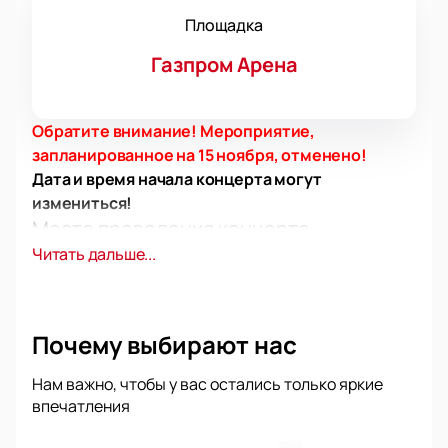
Площадка
Газпром Арена
Обратите внимание! Мероприятие,
запланированное на 15 ноября, отменено!
Дата и время начала концерта могут
измениться!
Место проведения концерта
Читать дальше...
Поклонники Post Malone в России ждут важное
событие: артист выступит в Санкт-Петербурге.
Газпром Арена по адресу аллея Футбольная, дом 1,
примет первый сольный концерт этого известного
Почему выбирают нас
музыканта в стране.
О концерте
Нам важно, чтобы у вас остались только яркие
Post Malone отличается необычным стилем и
впечатления
сильным вокалом, благодаря чему его любят