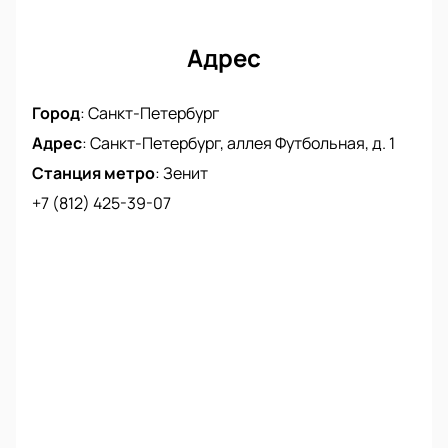
и помочь подобрать лучшие места для полного
погружения в атмосферу шоу.
Адрес
Не упустите возможность ощутить энергию живого
выступления Post Malone и разделить эмоции с
тысячами единомышленников!
Город
:
Санкт-Петербург
Адрес
:
Санкт-Петербург, аллея Футбольная, д. 1
Станция метро
:
Зенит
+7 (812) 425-39-07