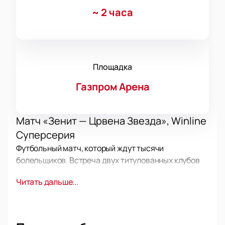
~
2 часа
Площадка
Газпром Арена
Матч «Зенит — Црвена Звезда», Winline
Суперсерия
Футбольный матч, который ждут тысячи
болельщиков. Встреча двух титулованных клубов
станет настоящим украшением Winline
Читать дальше...
Суперсерии. Атмосфера соперничества и страсти
на поле гарантирована. Зрелищная игра с
напряжённой борьбой до финального свистка
обещает стать одним из ярких событий сезона.