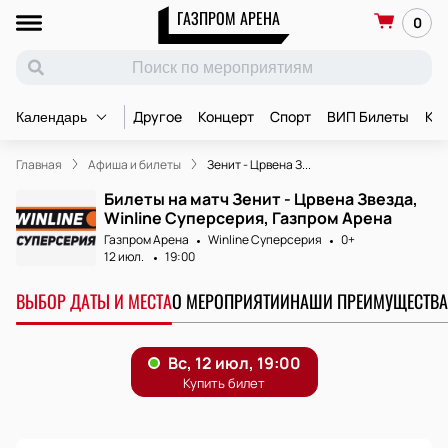
ГАЗПРОМ АРЕНА
0
Другое
Концерт
Спорт
ВИП Билеты
Ко
Календарь
Главная
Афиша и билеты
Зенит - Црвена З...
Билеты на матч Зенит - Црвена Звезда,
Winline Суперсерия, Газпром Арена
Газпром Арена
Winline Суперсерия
0+
12 июл.
19:00
ВЫБОР ДАТЫ И МЕСТА
О МЕРОПРИЯТИИ
НАШИ ПРЕИМУЩЕСТВА