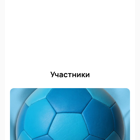
ложи для максимального комфорта.
Корпоративным клиентам доступны специальные
предложения для группового посещения
футбольного матча. Забронируйте билеты онлайн
или по телефону: менеджер поможет выбрать
места и ответит на вопросы о мероприятии.
Стоимость билетов зависит от выбранного
сектора; вся информация о цене размещена на
сайте вместе со схемой трибун. Безопасная оплата
гарантирована сервисом, а электронные билеты
Участники
приходят мгновенно после покупки.
Болейте за любимую команду вместе с тысячами
фанатов! Следите за прогнозами, смотрите лучшие
матчи РПЛ и не пропустите ближайшие игры топ-
клубов России и Европы! Узнайте время начала
матча, продолжительность игры и расписание
вашего клуба на нашем сайте.