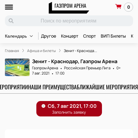
ГАЗПРОМ АРЕНА
0
Другое
Концерт
Спорт
ВИП Билеты
Ко
Календарь
Главная
Афиша и билеты
Зенит - Краснода...
Зенит - Краснодар, Газпром Арена
Газпром Арена
Российская Премьер Лига
0+
7 авг. 2021
17:00
МЕРОПРИЯТИИ
НАШИ ПРЕИМУЩЕСТВА
БЛИЖАЙШИЕ МЕРОПРИЯТИЯ