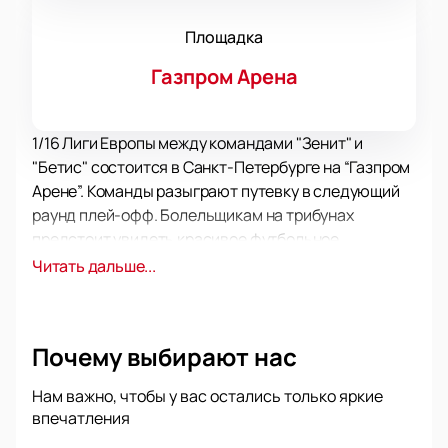
Площадка
Газпром Арена
1/16 Лиги Европы между командами "Зенит" и
"Бетис" состоится в Санкт-Петербурге на “Газпром
Арене”. Команды разыграют путевку в следующий
раунд плей-офф. Болельщикам на трибунах
предстоит увидеть красивое футбольное
представление, с участием лучших спортсменов
Читать дальше...
европейского региона.
Официальные билеты на
матч "Зенит" – "Бетис" 1/16 финала Лиги Европы
на “Газпром Арене”
вы можете купить у нас!
Почему выбирают нас
У коллективов практически не было очных схваток.
Несмотря на участие во множество еврокубков,
Нам важно, чтобы у вас остались только яркие
составы встречались только один раз – в
впечатления
товарищеском матче 2015 года, где победу