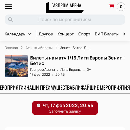
ГАЗПРОМ АРЕНА
0
Другое
Концерт
Спорт
ВИП Билеты
Ко
Календарь
Главная
Афиша и билеты
Зенит - Бетис. Л...
Билеты на матч 1/16 Лиги Европы Зенит -
Бетис
Газпром Арена
Лига Европы
0+
17 фев. 2022
20:45
МЕРОПРИЯТИИ
НАШИ ПРЕИМУЩЕСТВА
БЛИЖАЙШИЕ МЕРОПРИЯТИЯ