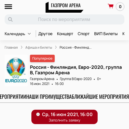
ГАЗПРОМ АРЕНА
0
Другое
Концерт
Спорт
ВИП Билеты
Ко
Календарь
Главная
Афиша и билеты
Россия - Финлянд...
Популярное
Россия - Финляндия, Евро-2020, группа
B, Газпром Арена
Газпром Арена
Группа B Евро-2020
0+
16 июн. 2021
16:00
МЕРОПРИЯТИИ
НАШИ ПРЕИМУЩЕСТВА
БЛИЖАЙШИЕ МЕРОПРИЯТИЯ