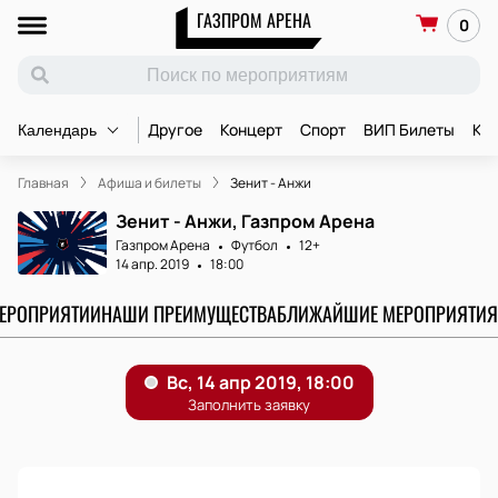
ГАЗПРОМ АРЕНА
0
Другое
Концерт
Спорт
ВИП Билеты
Ко
Календарь
Главная
Афиша и билеты
Зенит - Анжи
Зенит - Анжи, Газпром Арена
Газпром Арена
Футбол
12+
14 апр. 2019
18:00
МЕРОПРИЯТИИ
НАШИ ПРЕИМУЩЕСТВА
БЛИЖАЙШИЕ МЕРОПРИЯТИЯ