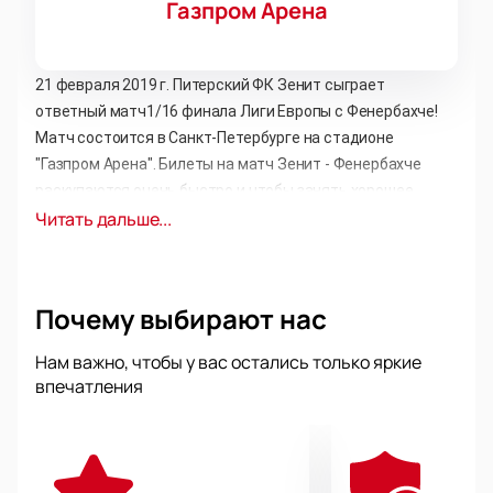
Газпром Арена
21 февраля 2019 г. Питерский ФК Зенит сыграет
ответный матч1/16 финала Лиги Европы с Фенербахче!
Матч состоится в Санкт-Петербурге на стадионе
"Газпром Арена". Билеты на матч Зенит - Фенербахче
раскупаются очень быстро и чтобы занять хорошее
Читать дальше...
место нужно поторопиться. Наш сервис всегда готов
предложить для футбольных болельщиков билеты на
самые лучшие места по доступным ценам от эконом до
премиум класса!
Почему выбирают нас
Для тех, кто хочет получить незабываемые
Нам важно, чтобы у вас остались только яркие
впечатления от матча и посмотреть его с
впечатления
повышенным комфортом, предлагаем билеты в VIP
сектора: A107, С107-С108.
Уникальная возможность посмотреть матч Зенит -