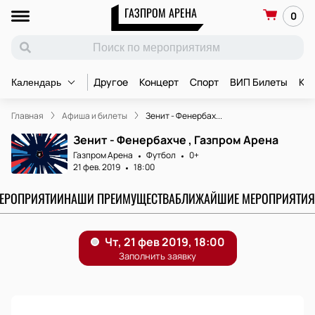
ГАЗПРОМ АРЕНА
0
Другое
Концерт
Спорт
ВИП Билеты
Ко
Календарь
Главная
Афиша и билеты
Зенит - Фенербах...
Зенит - Фенербахче , Газпром Арена
Газпром Арена
Футбол
0+
21 фев. 2019
18:00
МЕРОПРИЯТИИ
НАШИ ПРЕИМУЩЕСТВА
БЛИЖАЙШИЕ МЕРОПРИЯТИЯ