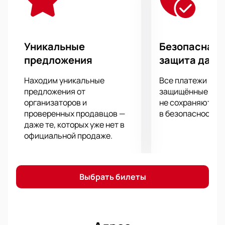
Фенербахче в Санкт-Петербурге теперь есть у каждого!
На домашнем стадионе, у Зенита есть все шансы на
победу!
Обязательно приходите в четверг, 21 февраля на матч,
Уникальные
Безопасная 
чтобы поддержать свою команду! Такую возможность
предложения
защита данн
упускать никак нельзя!
Находим уникальные
Все платежи про
предложения от
защищённые шлю
организаторов и
не сохраняются 
проверенных продавцов —
в безопасности.
даже те, которых уже нет в
официальной продаже.
Выбрать билеты