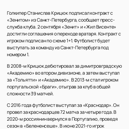
Голкипер Станислав Крицюк подписал контракт с
«Зенитом» из Санкт-Петербурга, сообщает пресс-
служба клуба. 2 сентября «Зенит» и «Жил Висенте»
достигли соглашения о переходе вратаря. Контракт с
игроком подписан по схеме 1+1. Футболист будет
выступать за команду из Санкт-Петербурга под
номером 1.
В 2008-м Крицюк дебютировал за димитровградскую
«Академию» во втором дивизионе, а затем выступал
за «Тольятти» и «Академию». В 2013-м стал игроком
португальской «Браги», отыграв за клуб в общей
сложности 39 матчей.
С 2016 года футболист выступал за «Краснодар». Он
провел за краснодарцев 72 матча за четыре года. В
2020-м россиянин вернулся в Португалию, проведя
сезон в «Белененсеше». В июне 2021-го игрок