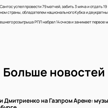
Сантос успел провести 79 матчей, забить 3 мяча и отдать 19
ном страны, обладателем национального Кубка и двукратны
ешнего розыгрыша РПЛ набрал 14 очков и занимает первое м
Больше новостей
и Дмитриенко на Газпром Арене: музы
бурге