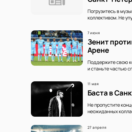
Погрузитесь в музы
коллективом. Не уп
7 июня
Зенит проти
Арене
Поддержите свою ко
и станьте частью с
11 мая
Баста в Сан
Не пропустите конц
неожиданных коллаб
27 апреля