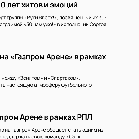
30 лет хитов и эмоций
рт группы «Руки Вверх!», посвященный их 30-
ограммой «30 нам уже!» в исполнении Сергея
на «Газпром Арене» в рамках
и между «Зенитом» и «Спартаком».
тить настоящую атмосферу футбольного
зпром Арене в рамках РПЛ
р на Газпром Арене обещает стать одним из
 поддержать свою команду в Санкт-