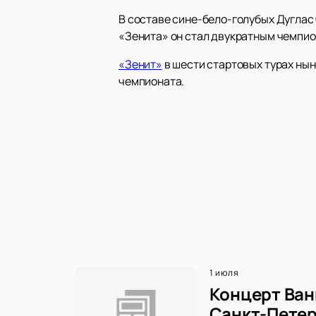
В составе сине-бело-голубых Дуглас 
«Зенита» он стал двукратным чемпио
«Зенит»
в шести стартовых турах нын
чемпионата.
1 июля
Концерт Ван
Санкт-Петер