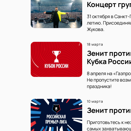
Концерт груп
31 октября в Санкт
летию. Присоединяй
Жукова.
18 марта
Зенит проти
Кубка Росси
8 апреля на «Газпр
Не пропустите возм
праздника!
10 марта
Зенит проти
Приготовьтесь к не
самых захватывающи