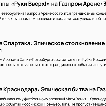
пы «Руки Вверх!» на Газпром Арене: 
-Петербурге на Газпром Арене состоится грандиозный конце
тесь к тысячам поклонников и насладитесь уникальной пр
в Спартака: Эпическое столкновение 
и
ом Арене» в Санкт-Петербурге состоится матч Кубка Росси
ожность стать частью этого грандиозного события и ощу
в Краснодара: Эпическая битва на Га
забываемому футбольному зрелищу! Матч Зенит - Краснода
х событий Российской Премьер Лиги. Не пропустите шанс