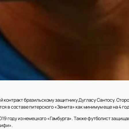
 контракт бразильскому защитнику Дугласу Сантосу. Сторо
я в составе питерского «Зенита» как минимум еще на 4 год
019 году из немецкого «Гамбурга». Также футболист защища
сифи».