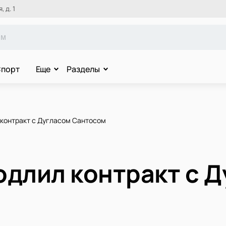
 д. 1
порт
Еще
Разделы
 контракт с Дугласом Сантосом
одлил контракт с 