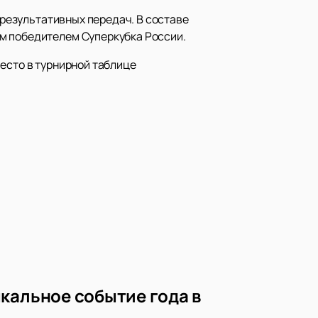
 результативных передач. В составе
м победителем Суперкубка России.
есто в турнирной таблице
кальное событие года в