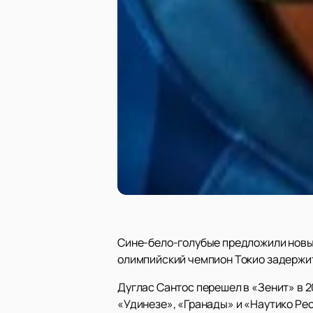
Сине-бело-голубые предложили новый
олимпийский чемпион Токио задержитс
Дуглас Сантос перешел в «Зенит» в 2
«Удинезе», «Гранады» и «Наутико Ре