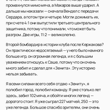
промахнулся мимо мяча, а Макаров выше ударил. А
дальше мы наказали — сначала Вендел с передачи
Сердара, а потом три и четыре. Могли дожимать их,
при счете 4:1 они выпустили третьего центрального
защитника, потому что понимали, что может быть
разгром. Две игры, 11:2 — великолепно.
Второй бомбардир в истории клуба после Кержакова?
Он практически недосягаемый — у него было намного
больше игр, он огромная легенда, и я с большим
уважением отношусь к Саше, потому что он очень
много забил и сделал для «Зенита». Эту историю
нельзя забывать.
Я всеми силами всего себя отдаю «Зениту», я
полюбил город, полюбил команду. Я уже столько лет
здесь, забил 102 мяча, и обойти многих легенд —
дорогого стоит. Я уже сыграл 227 матчей, 250 — это
уже легенда. Большое спасибо зрителям, они очень