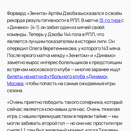
Форвард «Зенита» Артём Дзюба высказался о своём
рекорде результативности в РПЛ. В матче
13-го тура
с
«Динамо» (4:1) он забил один из мячей своей
команды. Теперь у Дзюбы 144 гола в РПЛ, что
является лучшим показателем в истории лиги. Он
опередил Олега Веретенникова, у которого 143 мяча.
После яркого матча между «Зенитом» и «Динамо»
заметно вырос интерес болельщиков к предстоящим
встречам московского клуба — многие заранее ищут
билеты на матчи футбольного клуба «Динамо»
Москва
, чтобы попасть на самые ожидаемые игры
сезона.
«Очень приятно победить такого соперника, который
сейчас является ключевым для нас. Очень тяжелая
игра, с нашим преимуществом в первом тайме — мы
могли забивать второй гол — но они нас простили при
счете 1:1, там был железный момент, когда Тюкавин