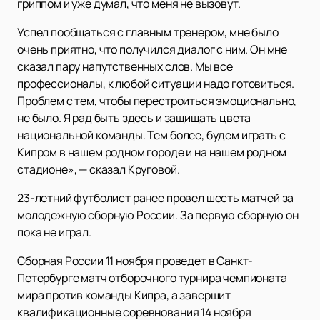
гриппом и уже думал, что меня не вызовут.
Успел пообщаться с главным тренером, мне было
очень приятно, что получился диалог с ним. Он мне
сказал пару напутственных слов. Мы все
профессионалы, к любой ситуации надо готовиться.
Проблем с тем, чтобы перестроиться эмоционально,
не было. Я рад быть здесь и защищать цвета
национальной команды. Тем более, будем играть с
Кипром в нашем родном городе и на нашем родном
стадионе», — сказал Круговой.
23-летний футболист ранее провел шесть матчей за
молодежную сборную России. За первую сборную он
пока не играл.
Сборная России 11 ноября проведет в Санкт-
Петербурге матч отборочного турнира чемпионата
мира против команды Кипра, а завершит
квалификационные соревнования 14 ноября