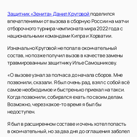
Защитник «Зенита» Данил Круговой
поделился
впечатлениями от вызова в сборную России на матчи
отборочного турнира чемпионата мира 2022 года с
национальными командами Кипра и Хорватии.
Изначально Круговой не попал в окончательный
состав, но позже получил вызов в качестве замены
травмированным защитнику Илье Самошникову.
«О вызове узнал за полчаса до начала сборов. Мне
позвонили, сказали. Я был очень рад, взял с собой всё
самое необходимое и быстренько приехал на такси.
Когда позвонили, собирался ехать по своим делам.
Возможно, через какое-то время я был бы
недоступен.
Я был в расширенном составе и очень хотел попасть
в окончательный, но за два дня до оглашения заболел