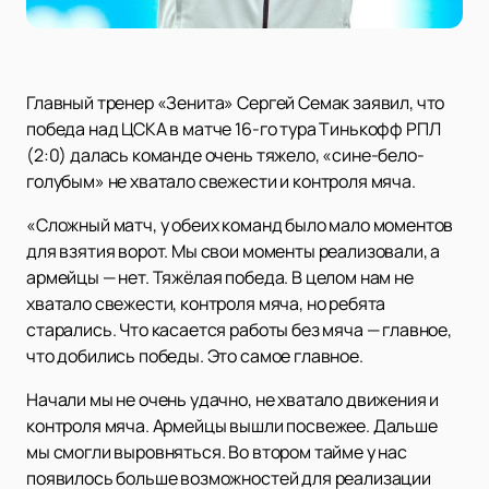
Главный тренер «Зенита» Сергей Семак заявил, что
победа над ЦСКА в матче 16-го тура Тинькофф РПЛ
(2:0) далась команде очень тяжело, «сине-бело-
голубым» не хватало свежести и контроля мяча.
«Сложный матч, у обеих команд было мало моментов
для взятия ворот. Мы свои моменты реализовали, а
армейцы — нет. Тяжёлая победа. В целом нам не
хватало свежести, контроля мяча, но ребята
старались. Что касается работы без мяча — главное,
что добились победы. Это самое главное.
Начали мы не очень удачно, не хватало движения и
контроля мяча. Армейцы вышли посвежее. Дальше
мы смогли выровняться. Во втором тайме у нас
появилось больше возможностей для реализации