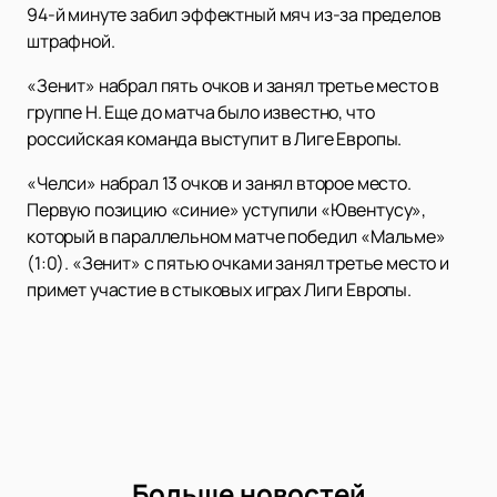
94-й минуте забил эффектный мяч из-за пределов
штрафной.
«Зенит» набрал пять очков и занял третье место в
группе Н. Еще до матча было известно, что
российская команда выступит в Лиге Европы.
«Челси» набрал 13 очков и занял второе место.
Первую позицию «синие» уступили «Ювентусу»,
который в параллельном матче победил «Мальме»
(1:0). «Зенит» с пятью очками занял третье место и
примет участие в стыковых играх Лиги Европы.
Больше новостей