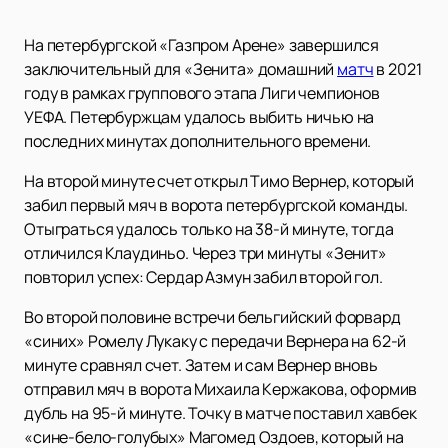
На петербургской «Газпром Арене» завершился
заключительный для «Зенита» домашний
матч
в 2021
году в рамках группового этапа Лиги чемпионов
УЕФА. Петербуржцам удалось выбить ничью на
последних минутах дополнительного времени.
На второй минуте счет открыл Тимо Вернер, который
забил первый мяч в ворота петербургской команды.
Отыграться удалось только на 38-й минуте, тогда
отличился Клаудиньо. Через три минуты «Зенит»
повторил успех: Сердар Азмун забил второй гол.
Во второй половине встречи бельгийский форвард
«синих» Ромелу Лукаку с передачи Вернера на 62-й
минуте сравнял счет. Затем и сам Вернер вновь
отправил мяч в ворота Михаила Кержакова, оформив
дубль на 95-й минуте. Точку в матче поставил хавбек
«сине-бело-голубых» Магомед Оздоев, который на