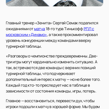
Главный тренер «Зенита» Сергей Семак поделился
ожиданиями от
матча
18-го тура Тинькофф
РПЛ с
московским «Динамо»
, а также прокомментировал
уровень конкуренции между командами вверху
турнирной таблицы.
«Разговоры о чемпионстве преждевременны. Две-
три игры могут кардинально изменить ситуацию. А
так, встречаются две команды с верхних позиций
турнирной таблицы, что подчеркивает
дополнительный интерес к матчу — но не более того.
Каждый год кто-то преследует нас в таблице в
зависимости от состояния команды, игры, потерь.
Главное — восстановиться, перевести дух, чтобы
игроки подошли к матчу в хорошей форме. Мы будем