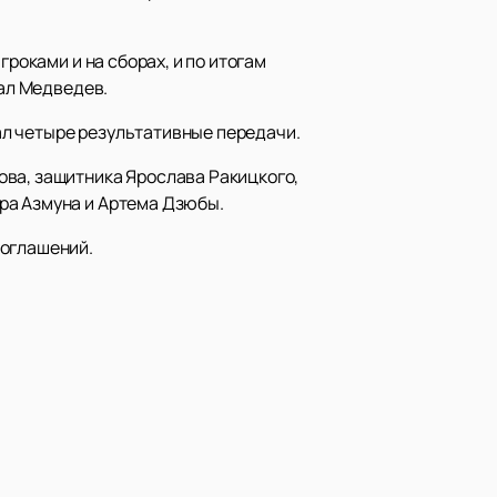
роками и на сборах, и по итогам
зал Медведев.
дал четыре результативные передачи.
ова, защитника Ярослава Ракицкого,
ра Азмуна и Артема Дзюбы.
соглашений.