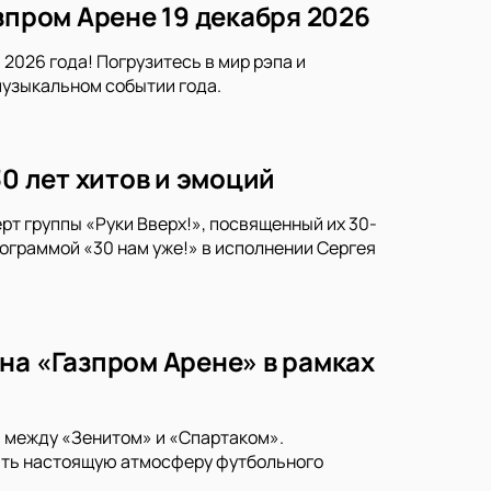
зпром Арене 19 декабря 2026
2026 года! Погрузитесь в мир рэпа и
музыкальном событии года.
30 лет хитов и эмоций
рт группы «Руки Вверх!», посвященный их 30-
ограммой «30 нам уже!» в исполнении Сергея
на «Газпром Арене» в рамках
и между «Зенитом» и «Спартаком».
тить настоящую атмосферу футбольного