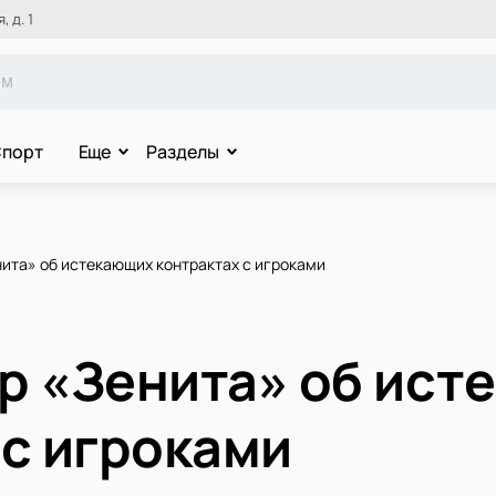
 д. 1
порт
Еще
Разделы
нита» об истекающих контрактах с игроками
р «Зенита» об ист
 с игроками