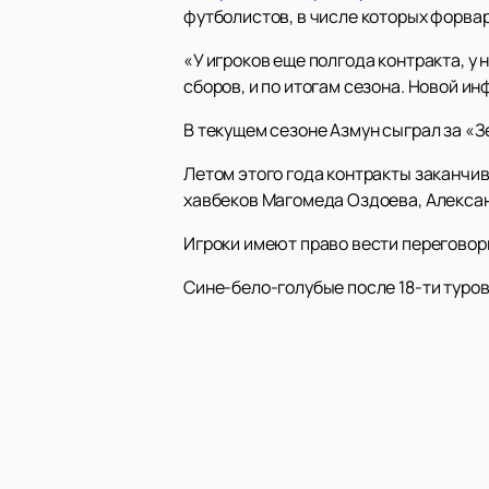
футболистов, в числе которых форва
«У игроков еще полгода контракта, у 
сборов, и по итогам сезона. Новой и
В текущем сезоне Азмун сыграл за «З
Летом этого года контракты заканчи
хавбеков Магомеда Оздоева, Алексан
Игроки имеют право вести переговор
Сине-бело-голубые после 18-ти туро