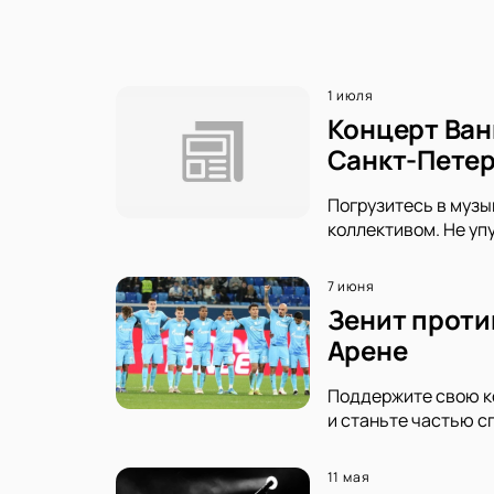
1 июля
Концерт Ван
Санкт-Петер
Погрузитесь в музы
коллективом. Не уп
7 июня
Зенит проти
Арене
Поддержите свою ко
и станьте частью с
11 мая