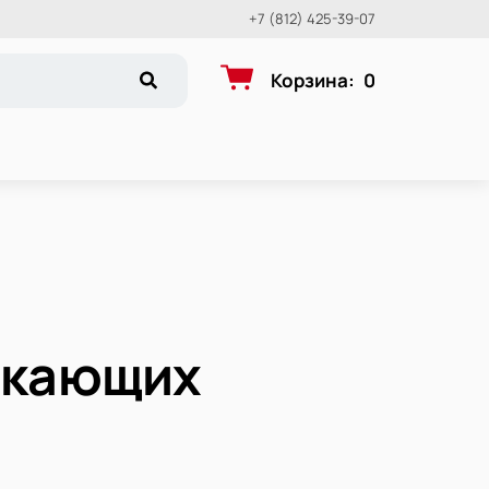
+7 (812) 425-39-07
Корзина
:
0
екающих