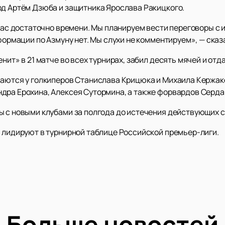
рд Артём Дзюба и защитника Ярослава Ракицкого.
нас достаточно времени. Мы планируем вести переговоры с иг
нформации по Азмуну нет. Мы слухи не комментируем», — ска
енит» в 21 матче во всех турнирах, забил десять мячей и от
ваются у голкиперов Станислава Крицюка и Михаила Кержак
дра Ерохина, Алексея Сутормина, а также форвардов Серда
ы с новыми клубами за полгода до истечения действующих 
в лидируют в турнирной таблице Российской премьер-лиги.
Больше новостей