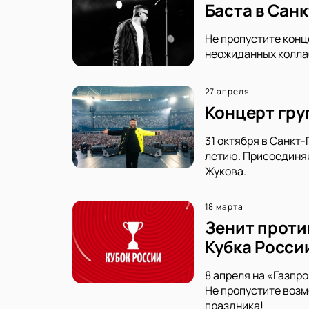
Баста в Сан
Не пропустите конц
неожиданных коллаб
27 апреля
Концерт груп
31 октября в Санкт
летию. Присоединяй
Жукова.
18 марта
Зенит проти
Кубка Росси
8 апреля на «Газпр
Не пропустите возм
праздника!