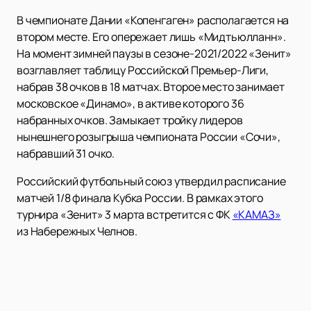
В чемпионате Дании «Копенгаген» располагается на
втором месте. Его опережает лишь «Мидтьюлланн».
На момент зимней паузы в сезоне-2021/2022 «Зенит»
возглавляет таблицу Российской Премьер-Лиги,
набрав 38 очков в 18 матчах. Второе место занимает
московское «Динамо», в активе которого 36
набранных очков. Замыкает тройку лидеров
нынешнего розыгрыша чемпионата России «Сочи»,
набравший 31 очко.
Российский футбольный союз утвердил расписание
матчей 1/8 финала Кубка России. В рамках этого
турнира «Зенит» 3 марта встретится с ФК
«КАМАЗ»
из Набережных Челнов.