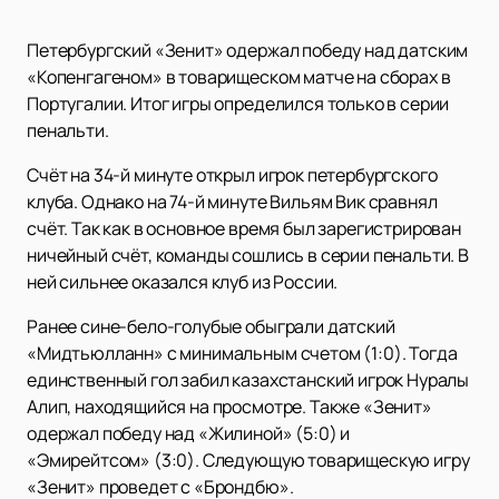
Петербургский «Зенит» одержал победу над датским
«Копенгагеном» в товарищеском матче на сборах в
Португалии. Итог игры определился только в серии
пенальти.
Счёт на 34-й минуте открыл игрок петербургского
клуба. Однако на 74-й минуте Вильям Вик сравнял
счёт. Так как в основное время был зарегистрирован
ничейный счёт, команды сошлись в серии пенальти. В
ней сильнее оказался клуб из России.
Ранее сине-бело-голубые обыграли датский
«Мидтьюлланн» с минимальным счетом (1:0). Тогда
единственный гол забил казахстанский игрок Нуралы
Алип, находящийся на просмотре. Также «Зенит»
одержал победу над «Жилиной» (5:0) и
«Эмирейтсом» (3:0). Следующую товарищескую игру
«Зенит» проведет с «Брондбю».