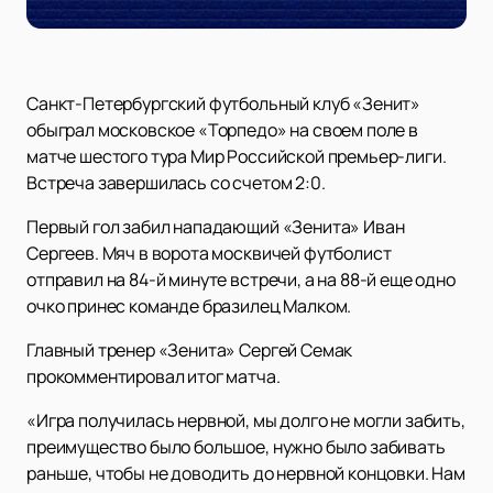
Санкт-Петербургский футбольный клуб «Зенит»
обыграл московское «Торпедо» на своем поле в
матче шестого тура Мир Российской премьер-лиги.
Встреча завершилась со счетом 2:0.
Первый гол забил нападающий «Зенита» Иван
Сергеев. Мяч в ворота москвичей футболист
отправил на 84-й минуте встречи, а на 88-й еще одно
очко принес команде бразилец Малком.
Главный тренер «Зенита» Сергей Семак
прокомментировал итог матча.
«Игра получилась нервной, мы долго не могли забить,
преимущество было большое, нужно было забивать
раньше, чтобы не доводить до нервной концовки. Нам