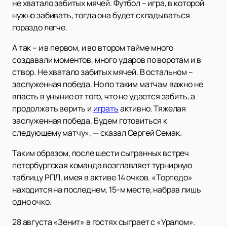
не хватало забитых мячей. Футбол – игра, в которой
нужно забивать, тогда она будет складываться
гораздо легче.
А так – и в первом, и во втором тайме много
создавали моментов, много ударов по воротам и в
створ. Не хватало забитых мячей. В остальном –
заслуженная победа. Но по таким матчам важно не
впасть в уныние от того, что не удается забить, а
продолжать верить и
играть
активно. Тяжелая
заслуженная победа. Будем готовиться к
следующему матчу», — сказал Сергей Семак.
Таким образом, после шести сыгранных встреч
петербургская команда возглавляет турнирную
таблицу РПЛ, имея в активе 14 очков. «Торпедо»
находится на последнем, 15-м месте, набрав лишь
одно очко.
28 августа «Зенит» в гостях сыграет с «Уралом».