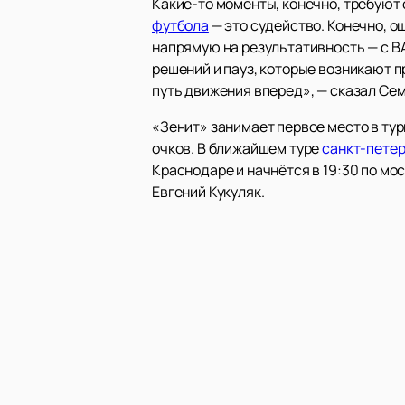
Какие-то моменты, конечно, требуют 
футбола
— это судейство. Конечно, ош
напрямую на результативность — с ВА
решений и пауз, которые возникают 
путь движения вперед», — сказал Сем
«Зенит» занимает первое место в ту
очков. В ближайшем туре
санкт-пете
Краснодаре и начнётся в 19:30 по мо
Евгений Кукуляк.