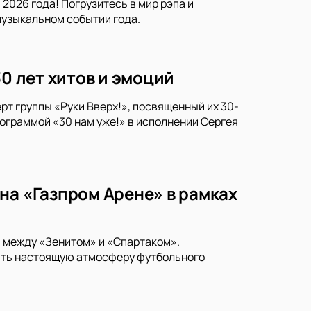
2026 года! Погрузитесь в мир рэпа и
музыкальном событии года.
30 лет хитов и эмоций
рт группы «Руки Вверх!», посвященный их 30-
ограммой «30 нам уже!» в исполнении Сергея
на «Газпром Арене» в рамках
и между «Зенитом» и «Спартаком».
тить настоящую атмосферу футбольного