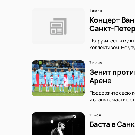
1 июля
Концерт Ван
Санкт-Петер
Погрузитесь в музы
коллективом. Не уп
7 июня
Зенит проти
Арене
Поддержите свою ко
и станьте частью с
11 мая
Баста в Сан