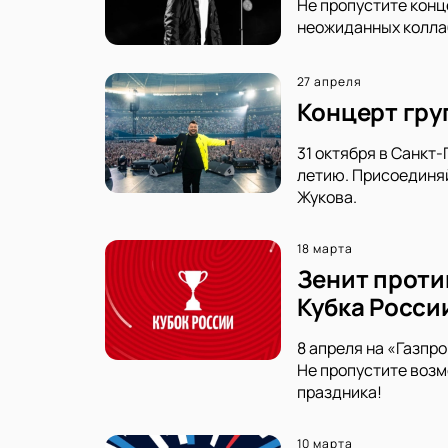
Не пропустите конц
неожиданных коллаб
27 апреля
Концерт груп
31 октября в Санкт
летию. Присоединяй
Жукова.
18 марта
Зенит проти
Кубка Росси
8 апреля на «Газпр
Не пропустите возм
праздника!
10 марта