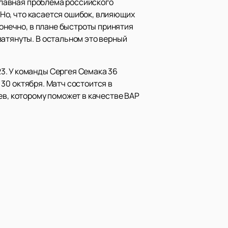
 главная проблема российского
. Но, что касается ошибок, влияющих
Конечно, в плане быстроты принятия
затянуты. В остальном это верный
3. У команды Сергея Семака 36
30 октября. Матч состоится в
ев, которому поможет в качестве ВАР