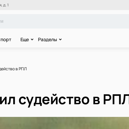
 д. 1
порт
Еще
Разделы
действо в РПЛ
ил судейство в РП