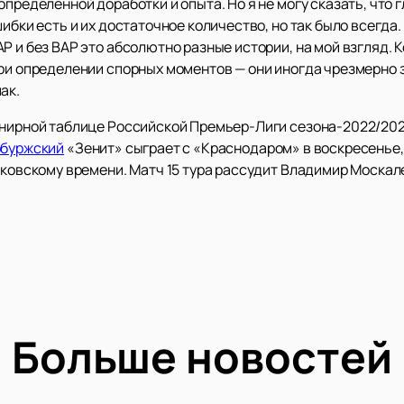
определенной доработки и опыта. Но я не могу сказать, что
ибки есть и их достаточное количество, но так было всегда
Р и без ВАР это абсолютно разные истории, на мой взгляд. 
при определении спорных моментов — они иногда чрезмерно 
ак.
рнирной таблице Российской Премьер-Лиги сезона-2022/202
рбуржский
«Зенит» сыграет с «Краснодаром» в воскресенье, 
сковскому времени. Матч 15 тура рассудит Владимир Москал
Больше новостей