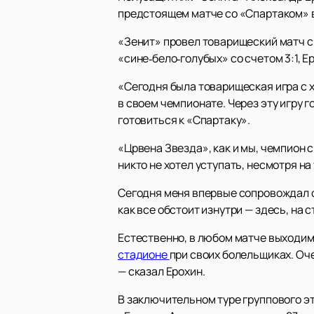
предстоящем матче со «Спартаком» в
«Зенит» провел товарищеский матч с
«сине‑бело‑голубых» со счетом 3:1, Е
«Сегодня была товарищеская игра с х
в своем чемпионате. Через эту игру 
готовиться к «Спартаку».
«Црвена Звезда», как и мы, чемпион с
никто не хотел уступать, несмотря на
Сегодня меня впервые сопровождал с
как все обстоит изнутри — здесь, на 
Естественно, в любом матче выходим
стадионе
при своих болельщиках. Оч
— сказал Ерохин.
В заключительном туре группового э