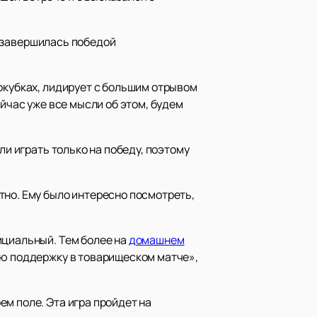
а завершилась победой
окубках, лидирует с большим отрывом
ейчас уже все мысли об этом, будем
ли играть только на победу, поэтому
тно. Ему было интересно посмотреть,
ициальный. Тем более на
домашнем
ую поддержку в товарищеском матче»,
ем поле. Эта игра пройдет на