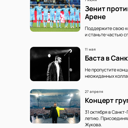
Зенит проти
Арене
Поддержите свою ко
и станьте частью с
11 мая
Баста в Сан
Не пропустите конц
неожиданных коллаб
27 апреля
Концерт груп
31 октября в Санкт
летию. Присоединяй
Жукова.