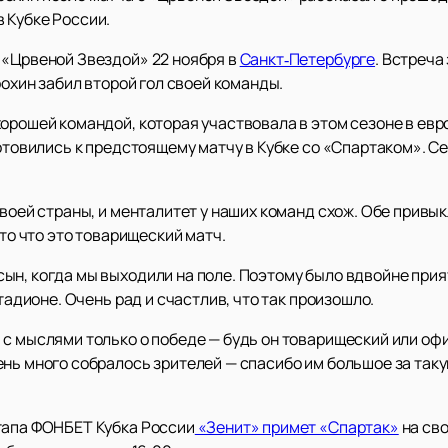
 Кубке России.
 «Црвеной Звездой» 22 ноября в
Санкт‑Петербурге
. Встреч
рохин забил второй гол своей команды.
орошей командой, которая участвовала в этом сезоне в евр
готовились к предстоящему матчу в Кубке со «Спартаком». С
воей страны, и менталитет у наших команд схож. Обе привык
 то что это товарищеский матч.
ын, когда мы выходили на поле. Поэтому было вдвойне прия
стадионе. Очень рад и счастлив, что так произошло.
 с мыслями только о победе — будь он товарищеский или оф
ень много собралось зрителей — спасибо им большое за так
тапа ФОНБЕТ Кубка России
«Зенит» примет «Спартак»
на сво