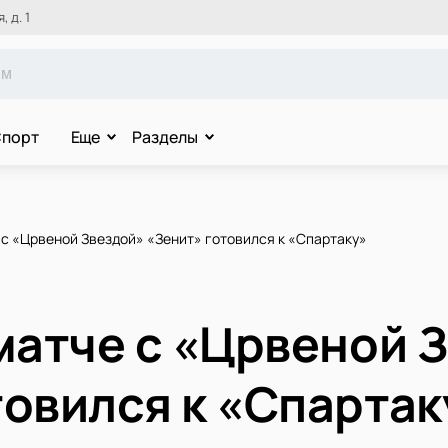
 д. 1
порт
Еще
Разделы
 с «Црвеной Звездой» «Зенит» готовился к «Спартаку»
 матче с «Црвеной 
товился к «Спартак