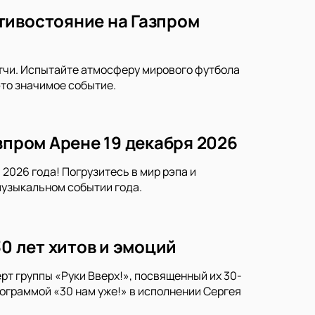
тивостояние на Газпром
тчи. Испытайте атмосферу мирового футбола
это значимое событие.
зпром Арене 19 декабря 2026
2026 года! Погрузитесь в мир рэпа и
музыкальном событии года.
30 лет хитов и эмоций
рт группы «Руки Вверх!», посвященный их 30-
ограммой «30 нам уже!» в исполнении Сергея