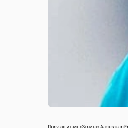
Полузащитник «Зенита» Александр Ер