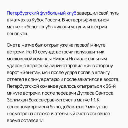
Петербургский футбольный клуб
завершил свой путь
в матчах за Кубок России. В четвертьфинальном
матче с «бело-голубыми» они уступили в серии
пенальти.
Счет в матче был открыт уже на первой минуте
встречи. На 10 секунде встречи полузащитник
московской команды Николя Нгамале сильным
ударом с штрафной линии отправил мяч в сторону
ворот «Зенита», мяч после удара попав в штангу,
отлетел в спину вратарю и после закатился в ворота.
Петербургской команде удалось отыграться к 36-й
минуте встречи, после передачи Дугласа Сантоса
Зелимхан Бакаев сравнял счет в матче 1:1. К
основному времени было добавлено 7 минут, но
несмотря на это окончательный счет в основное
время остался 1:1.