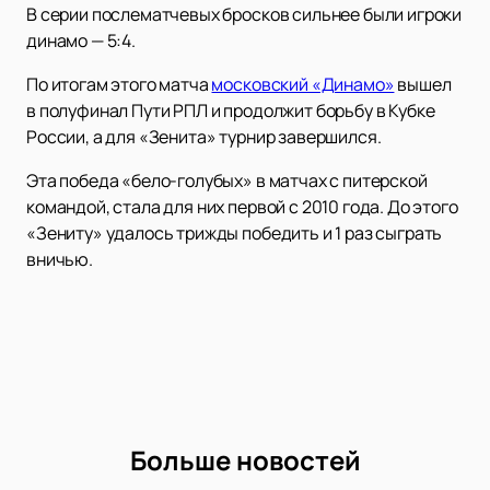
В серии послематчевых бросков сильнее были игроки
динамо — 5:4.
По итогам этого матча
московский «Динамо»
вышел
в полуфинал Пути РПЛ и продолжит борьбу в Кубке
России, а для «Зенита» турнир завершился.
Эта победа «бело-голубых» в матчах с питерской
командой, стала для них первой с 2010 года. До этого
«Зениту» удалось трижды победить и 1 раз сыграть
вничью.
Больше новостей