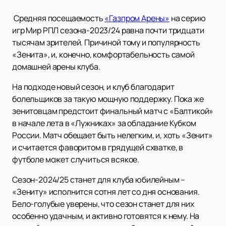
Средняя посещаемость
«Газпром Арены»
на серию
игр Мир РПЛ сезона-2023/24 равна почти тридцати
тысячам зрителей. Причиной тому и популярность
«Зенита», и, конечно, комфортабельность самой
домашней арены клуба.
На подходе новый сезон, и клуб благодарит
болельщиков за такую мощную поддержку. Пока же
зенитовцам предстоит финальный матч с «Балтикой»
в начале лета в «Лужниках» за обладание Кубком
России. Матч обещает быть нелегким, и, хоть «Зенит»
и считается фаворитом в грядущей схватке, в
футболе может случиться всякое.
Сезон-2024/25 станет для клуба юбилейным –
«Зениту» исполнится сотня лет со дня основания.
Бело-голубые уверены, что сезон станет для них
особенно удачным, и активно готовятся к нему. На