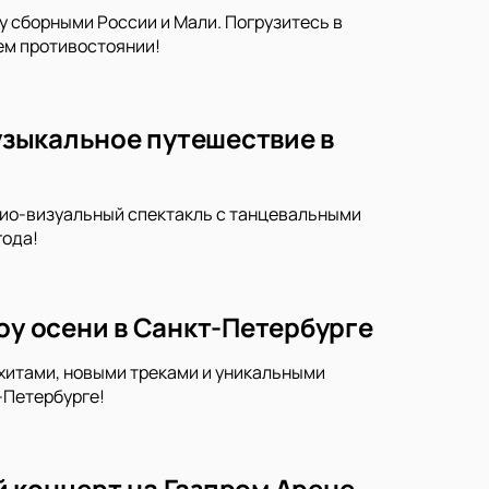
у сборными России и Мали. Погрузитесь в
ем противостоянии!
музыкальное путешествие в
удио-визуальный спектакль с танцевальными
года!
оу осени в Санкт-Петербурге
 хитами, новыми треками и уникальными
-Петербурге!
 концерт на Газпром Арене