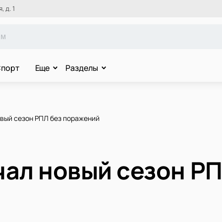
 д. 1
порт
Еще
Разделы
овый сезон РПЛ без поражений
чал новый сезон РП