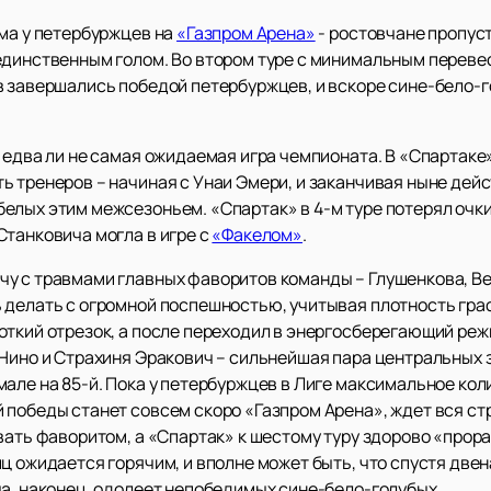
ома у петербуржцев на
«Газпром Арена»
- ростовчане пропуст
единственным голом. Во втором туре с минимальным перев
в завершались победой петербуржцев, и вскоре сине-бело-г
Л едва ли не самая ожидаемая игра чемпионата. В «Спартак
ь тренеров – начиная с Унаи Эмери, и заканчивая ныне д
елых этим межсезоньем. «Спартак» в 4-м туре потерял очки
Станковича могла в игре с
«Факелом»
.
у с травмами главных фаворитов команды – Глушенкова, Ве
 делать с огромной поспешностью, учитывая плотность граф
откий отрезок, а после переходил в энергосберегающий реж
 Нино и Страхиня Эракович – сильнейшая пара центральных
але на 85-й. Пока у петербуржцев в Лиге максимальное кол
 победы станет совсем скоро «Газпром Арена», ждет вся ст
вать фаворитом, а «Спартак» к шестому туру здорово «прор
ц ожидается горячим, и вполне может быть, что спустя две
ча, наконец, одолеет непобедимых сине-бело-голубых.