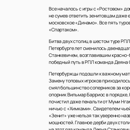
Все началось с игры с «Ростовом» д
не сумев ответить зенитовцам даже 
московское «Динамо». Все пять туро
«Спартаком».
Битва двух столиц в шестом туре РП
Петербурге лет сменилось двенадцат
Станкевичем, возглавившим красно-б
победный путь в РПЛ команда Деяна 
Петербуржцы подошли к важному матч
Замену топовых игроков приходилось
смял большинство соперников за кор
опорник Вильмар Барриос в порядке,
почистил даже пенальти от Муми Нгам
ничью с «Химками». Свидетелем чьей
«Зенит» уже нельзя так уверенно наз
мощностей. Главное дерби двух столи
на этот раз команда Деяна Станкови