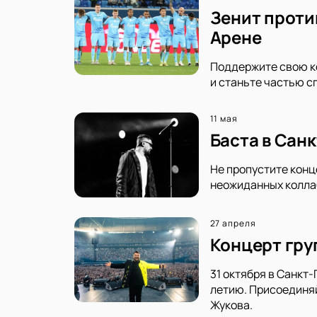
Зенит проти
Арене
Поддержите свою ко
и станьте частью с
11 мая
Баста в Сан
Не пропустите конц
неожиданных коллаб
27 апреля
Концерт груп
31 октября в Санкт
летию. Присоединяй
Жукова.