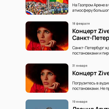
На Газпром Арене в
атмосферу большог
18 февраля
Концерт Zive
Санкт-Петер
Санкт-Петербург жд
постановками и пир
31 января
Концерт Ziv
Погрузитесь в ауди
постановками. Не п
19 января
Леонид Агут