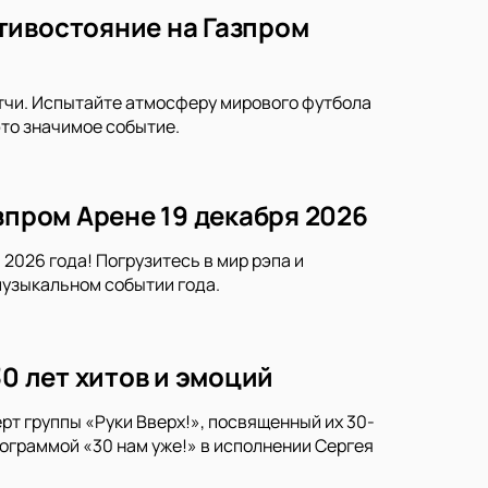
тивостояние на Газпром
тчи. Испытайте атмосферу мирового футбола
это значимое событие.
зпром Арене 19 декабря 2026
2026 года! Погрузитесь в мир рэпа и
музыкальном событии года.
30 лет хитов и эмоций
рт группы «Руки Вверх!», посвященный их 30-
ограммой «30 нам уже!» в исполнении Сергея