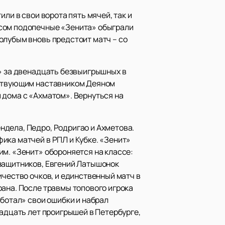
или в свои ворота пять мячей, так и
есом подопечные «Зенита» обыграли
олубым вновь предстоит матч – со
е» за двенадцать безвыигрышных в
ействующим наставником Деяном
 дома с «Ахматом». Вернуться на
ндела, Педро, Родригао и Ахметова.
ика матчей в РПЛ и Кубке. «Зенит»
им. «Зенит» обороняется на классе:
 защитников, Евгений Латышонок
ичество очков, и единственный матч в
рана. После травмы топового игрока
аботал» свои ошибки и набрал
надцать лет проигрышей в Петербурге,