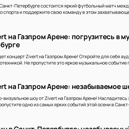
 Санкт-Петербурге состоится яркий футбольный матч межд
о спорта и поддержите свою команду в этом захватывающ
rt на Газпром Арене: погрузитесь в 
бурге
ет концерт Zivert на Газпром Арене! Откройте для себя а
отехникой. Не пропустите это яркое музыкальное событие 
ert на Газпром Арене: незабываемое ш
о-визуальное шоу от Zivert на Газпром Арене! Насладитесь
ропустите одно из самых ярких событий этой осени в Санкт
ин в Санкт-Петербурге: незабываемый