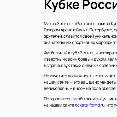
Кубке Росс
Матч «Зенит» - «Ростов» в рамках Ку
Газпром Арене в Санкт-Петербурге, 
зрителей, славится своей уникально
значительных спортивных мероприят
Футбольный клуб «Зенит», многократн
известный своим боевым духом, явля
Встреча двух таких сильных соперни
Не упустите возможность стать часть
нашем сайте — это ваш шанс увидеть 
великолепным видом на поле обеспеч
Поторопитесь, чтобы занять лучшие м
на нашем сайте
tickets-fcrnd.ru
, что