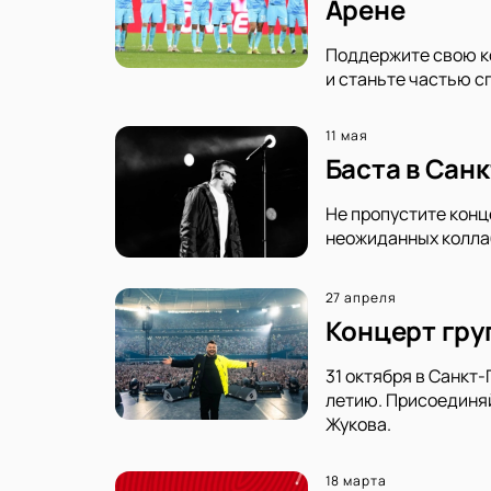
Арене
Поддержите свою ко
и станьте частью с
11 мая
Баста в Сан
Не пропустите конц
неожиданных коллаб
27 апреля
Концерт груп
31 октября в Санкт
летию. Присоединяй
Жукова.
18 марта