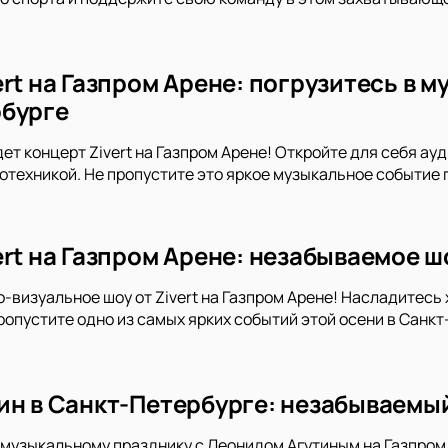
rt на Газпром Арене: погрузитесь в 
бурге
ет концерт Zivert на Газпром Арене! Откройте для себя а
отехникой. Не пропустите это яркое музыкальное событие 
ert на Газпром Арене: незабываемое ш
о-визуальное шоу от Zivert на Газпром Арене! Насладитесь
ропустите одно из самых ярких событий этой осени в Санкт
ин в Санкт-Петербурге: незабываемый
музыкальному празднику с Леонидом Агутиным на Газпром 