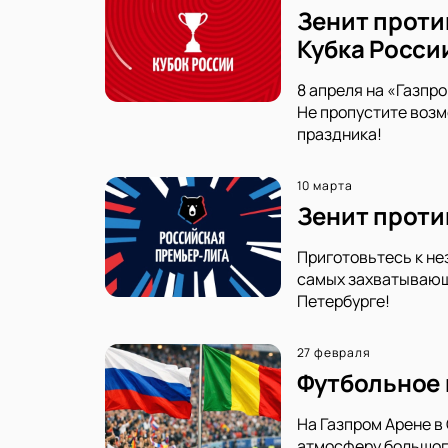
Зенит проти
Кубка Росси
8 апреля на «Газпр
Не пропустите возм
праздника!
10 марта
Зенит проти
Приготовьтесь к не
самых захватывающи
Петербурге!
27 февраля
Футбольное 
На Газпром Арене в
атмосферу большог