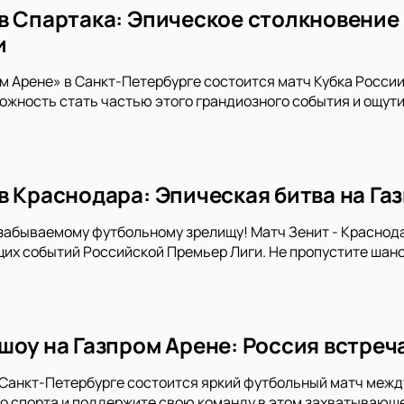
в Спартака: Эпическое столкновение 
и
ом Арене» в Санкт-Петербурге состоится матч Кубка Росси
ожность стать частью этого грандиозного события и ощу
в Краснодара: Эпическая битва на Га
забываемому футбольному зрелищу! Матч Зенит - Краснода
х событий Российской Премьер Лиги. Не пропустите шанс
шоу на Газпром Арене: Россия встреч
 Санкт-Петербурге состоится яркий футбольный матч межд
о спорта и поддержите свою команду в этом захватывающ