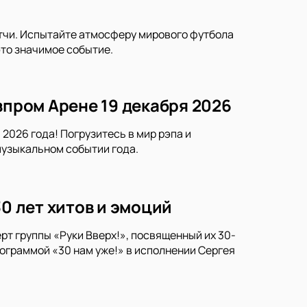
тчи. Испытайте атмосферу мирового футбола
это значимое событие.
зпром Арене 19 декабря 2026
2026 года! Погрузитесь в мир рэпа и
музыкальном событии года.
30 лет хитов и эмоций
рт группы «Руки Вверх!», посвященный их 30-
ограммой «30 нам уже!» в исполнении Сергея