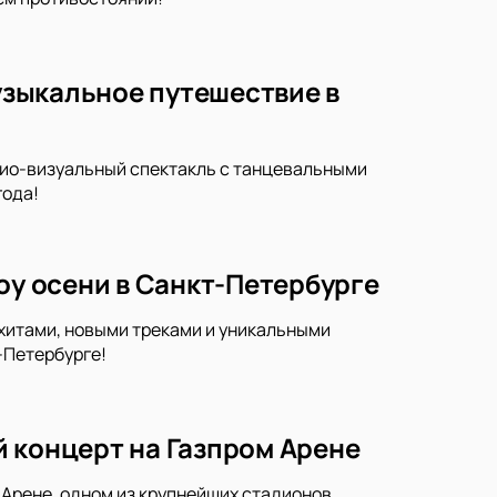
музыкальное путешествие в
удио-визуальный спектакль с танцевальными
года!
оу осени в Санкт-Петербурге
 хитами, новыми треками и уникальными
-Петербурге!
 концерт на Газпром Арене
Арене, одном из крупнейших стадионов