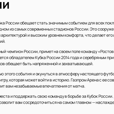
ии
бка России обещает стать значимым событием для всех покл
одном из самых современных стадионов России. Это сооруж
й архитектурой и высоким уровнем комфорта, что делает ег
ий.
ый чемпион России, примет на своем поле команду «Ростов»
ется обладателем Кубка России 2014 года и серебряным при
ков обещает быть напряженной и захватывающей.
ю этого события и окунуться в атмосферу настоящего футбо
игру, которая может войти в историю. Газпром Арена с ее 
ит вам незабываемые впечатления от матча.
еста и поддержать свою команду в борьбе за Кубок России.
 позволит вам сосредоточиться на самом главном — наслажде