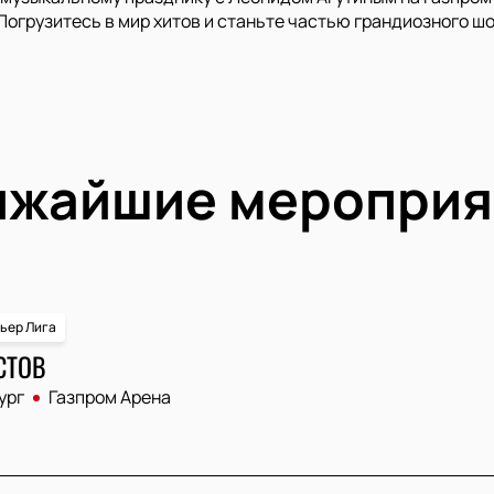
Погрузитесь в мир хитов и станьте частью грандиозного шо
ижайшие мероприя
ьер Лига
СТОВ
ург
Газпром Арена