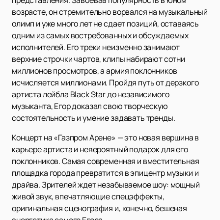
представления. Завоевав популярность в юном
возрасте, он стремительно ворвался на музыкальный
олимп и уже много лет не сдает позиций, оставаясь
одним из самых востребованных и обсуждаемых
исполнителей. Его треки неизменно занимают
верхние строчки чартов, клипы набирают сотни
миллионов просмотров, а армия поклонников
исчисляется миллионами. Пройдя путь от дерзкого
артиста лейбла Black Star до независимого
музыканта, Егор доказал свою творческую
состоятельность и умение задавать тренды.
Концерт на «Газпром Арене» — это новая вершина в
карьере артиста и невероятный подарок для его
поклонников. Самая современная и вместительная
площадка города превратится в эпицентр музыки и
драйва. Зрителей ждет незабываемое шоу: мощный
живой звук, впечатляющие спецэффекты,
оригинальная сценография и, конечно, бешеная