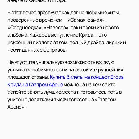
энергетика самого Егора.
В этот вечер прозвучат как давно любимые хиты,
проверенные временем — «Самая-самая»,
«Сердцеедка», «Невеста», так и треки из нового
альбома. Каждое выступление Крида — это
искренний диалог с залом, полный драйва, лирики и
неожиданных сюрпризов.
Не упустите уникальную возможность вживую
услышать любимые песни на одной из крупнейших
площадок страны.
Купить билеты на концерт Егора
Крида на Газпром Арене
можно на нашем сайте.
Успейте занять лучшие места и готовьтесь петь в
унисон с десятками тысяч голосов на «Газпром
Арене»!