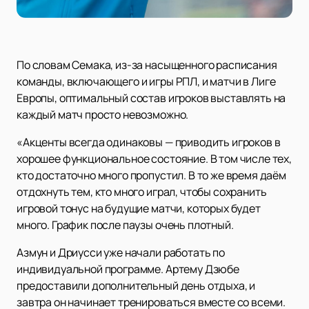
По словам Семака, из-за насыщенного расписания
команды, включающего и игры РПЛ, и матчи в Лиге
Европы, оптимальный состав игроков выставлять на
каждый матч просто невозможно.
«Акценты всегда одинаковы — приводить игроков в
хорошее функциональное состояние. В том числе тех,
кто достаточно много пропустил. В то же время даём
отдохнуть тем, кто много играл, чтобы сохранить
игровой тонус на будущие матчи, которых будет
много. График после паузы очень плотный.
Азмун и Дриусси уже начали работать по
индивидуальной программе. Артему Дзюбе
предоставили дополнительный день отдыха, и
завтра он начинает тренироваться вместе со всеми.