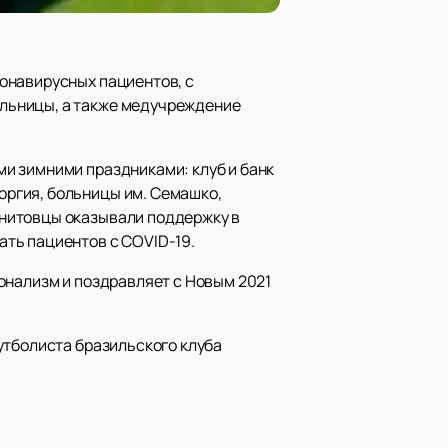
онавирусных пациентов, с
льницы, а также медучреждение
и зимними праздниками: клуб и банк
ргия, больницы им. Семашко,
енитовцы оказывали поддержку в
ть пациентов с COVID-19.
онализм и поздравляет с Новым 2021
утболиста бразильского клуба