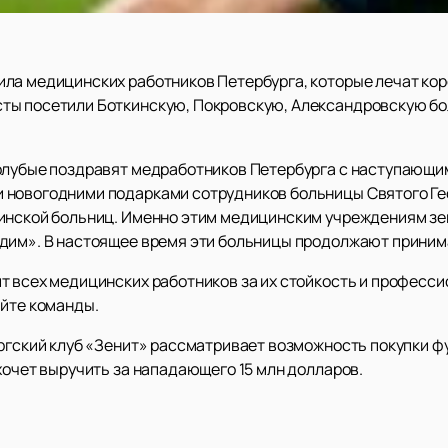
ла медицинских работников Петербурга, которые лечат кор
ты посетили Боткинскую, Покровскую, Александровскую бо
олубые поздравят медработников Петербурга с наступающим
 новогодними подарками сотрудников больницы Святого Гео
кинской больниц. Именно этим медицинским учреждениям з
дим». В настоящее время эти больницы продолжают принима
т всех медицинских работников за их стойкость и професси
айте команды.
ургский клуб «Зенит» рассматривает возможность покупки ф
хочет выручить за нападающего 15 млн долларов.