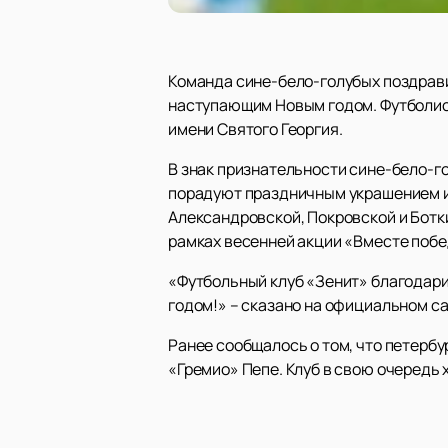
Команда сине-бело-голубых поздрави
наступающим Новым годом. Футболис
имени Святого Георгия.
В знак признательности сине-бело-г
порадуют праздничным украшением и
Александровской, Покровской и Бот
рамках весенней акции «Вместе побе
«Футбольный клуб «Зенит» благодари
годом!» – сказано на официальном с
Ранее сообщалось о том, что петерб
«Гремио» Пепе. Клуб в свою очередь 