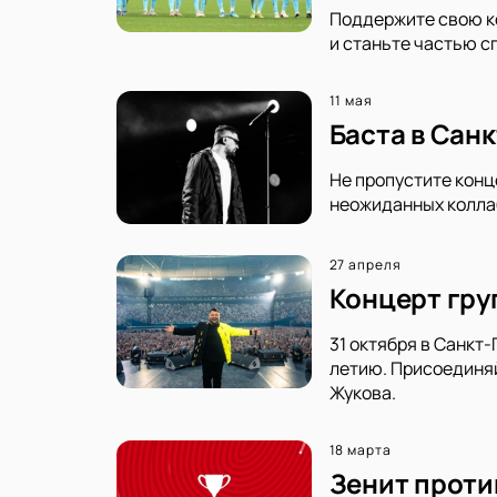
Поддержите свою ко
и станьте частью с
11 мая
Баста в Сан
Не пропустите конц
неожиданных коллаб
27 апреля
Концерт груп
31 октября в Санкт
летию. Присоединяй
Жукова.
18 марта
Зенит проти