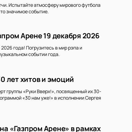
тчи. Испытайте атмосферу мирового футбола
это значимое событие.
зпром Арене 19 декабря 2026
2026 года! Погрузитесь в мир рэпа и
музыкальном событии года.
30 лет хитов и эмоций
рт группы «Руки Вверх!», посвященный их 30-
ограммой «30 нам уже!» в исполнении Сергея
на «Газпром Арене» в рамках