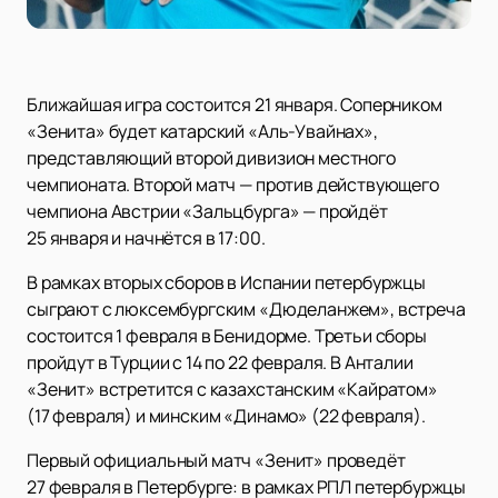
Ближайшая игра состоится 21 января. Соперником
«Зенита» будет катарский «Аль-Увайнах»,
представляющий второй дивизион местного
чемпионата. Второй матч — против действующего
чемпиона Австрии «Зальцбурга» — пройдёт
25 января и начнётся в 17:00.
В рамках вторых сборов в Испании петербуржцы
сыграют с люксембургским «Дюделанжем», встреча
состоится 1 февраля в Бенидорме. Третьи сборы
пройдут в Турции с 14 по 22 февраля. В Анталии
«Зенит» встретится с казахстанским «Кайратом»
(17 февраля) и минским «Динамо» (22 февраля).
Первый официальный матч «Зенит» проведёт
27 февраля в Петербурге: в рамках РПЛ петербуржцы