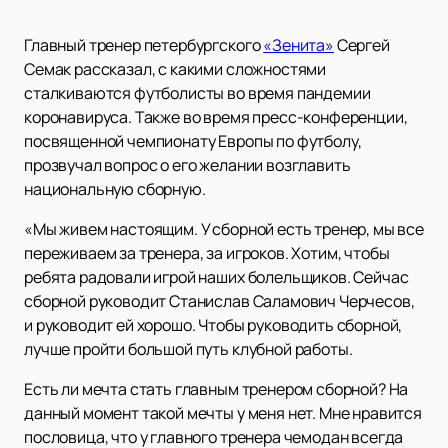
Главный тренер петербургского
«Зенита»
Сергей
Семак рассказал, с какими сложностями
сталкиваются футболисты во время пандемии
коронавируса. Также во время пресс-конференции,
посвященной чемпионату Европы по футболу,
прозвучал вопрос о его желании возглавить
национальную сборную.
«Мы живем настоящим. У сборной есть тренер, мы все
переживаем за тренера, за игроков. Хотим, чтобы
ребята радовали игрой наших болельщиков. Сейчас
сборной руководит Станислав Саламович Черчесов,
и руководит ей хорошо. Чтобы руководить сборной,
лучше пройти большой путь клубной работы.
Есть ли мечта стать главным тренером сборной? На
данный момент такой мечты у меня нет. Мне нравится
пословица, что у главного тренера чемодан всегда