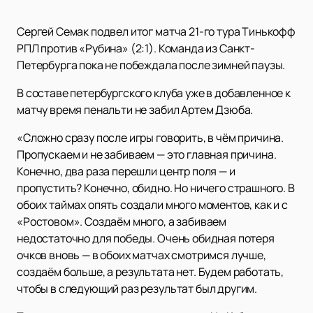
Сергей Семак подвел итог матча 21-го тура Тинькофф
РПЛ против «Рубина» (2:1). Команда из Санкт-
Петербурга пока не побеждала после зимней паузы.
В составе петербургского клуба уже в добавленное к
матчу время пенальти не забил Артем Дзюба.
«Сложно сразу после игры говорить, в чём причина.
Пропускаем и не забиваем — это главная причина.
Конечно, два раза перешли центр поля — и
пропустить? Конечно, обидно. Но ничего страшного. В
обоих таймах опять создали много моментов, как и с
«Ростовом». Создаём много, а забиваем
недостаточно для победы. Очень обидная потеря
очков вновь — в обоих матчах смотримся лучше,
создаём больше, а результата нет. Будем работать,
чтобы в следующий раз результат был другим.