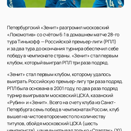
Петербургский «Зенит» разгромил московский
«Локомотив» со счётом 6:1 в домашнем матче 28-го
тура Тинькофф — Российской премьер-лиги (РПЛ)
и за два тура до окончания турнира обеспечил себе
победу в чемпионате страны. «Зенит» стал первым
клубом, который выиграл РПЛ три раза подряд.
«Зенит» стал первым клубом, которому удалось
выиграть Российскую премьер-лигу три раза подряд.
РПЛ была основана в 2001 году, по два раза подряд
турнир выигрывали московский ЦСКА, казанский
«Рубин» и «Зенит». Всего на счету клуба из Санкт-
Петербурга семь побед в чемпионатах России, клуб
вышел на чистое второе место по количеству
титулов, обойдя московский ЦСКА (шесть
чемпионств), чаще выигрывал только «Спартак» (10).