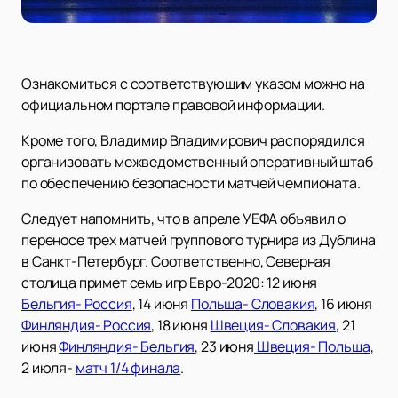
Ознакомиться с соответствующим указом можно на
официальном портале правовой информации.
Кроме того, Владимир Владимирович распорядился
организовать межведомственный оперативный штаб
по обеспечению безопасности матчей чемпионата.
Следует напомнить, что в апреле УЕФА объявил о
переносе трех матчей группового турнира из Дублина
в Санкт-Петербург. Соответственно, Северная
столица примет семь игр Евро-2020: 12 июня
Бельгия- Россия
, 14 июня
Польша- Словакия
, 16 июня
Финляндия- Россия
, 18 июня
Швеция- Словакия
, 21
июня
Финляндия- Бельгия
, 23 июня
Швеция- Польша
,
2 июля-
матч 1/4 финала
.