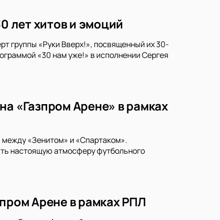
30 лет хитов и эмоций
рт группы «Руки Вверх!», посвященный их 30-
ограммой «30 нам уже!» в исполнении Сергея
на «Газпром Арене» в рамках
и между «Зенитом» и «Спартаком».
тить настоящую атмосферу футбольного
зпром Арене в рамках РПЛ