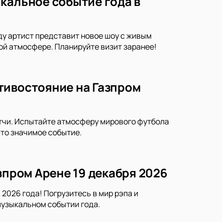
кальное событие года в
ду артист представит новое шоу с живым
ой атмосфере. Планируйте визит заранее!
тивостояние на Газпром
тчи. Испытайте атмосферу мирового футбола
это значимое событие.
зпром Арене 19 декабря 2026
2026 года! Погрузитесь в мир рэпа и
музыкальном событии года.