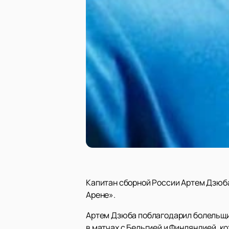
Капитан сборной России Артем Дзюба
Арене».
Артем Дзюба поблагодарил болельщик
в матчах с Бельгией и Финляндией, к