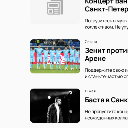
Концерт Ван
Санкт-Петер
Погрузитесь в музы
коллективом. Не уп
7 июня
Зенит проти
Арене
Поддержите свою ко
и станьте частью с
11 мая
Баста в Сан
Не пропустите конц
неожиданных коллаб