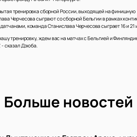
рытая тренировка сборной России, выходящей на финишную 
лава Черчесова сыграют со сборной Бельгии в рамках конти
датчанами, команда Станислава Черчесова сыграет 16 и 21 
нашу тренировку, ждем вас на матчах с Бельгией и Финляндие
 - сказал Дзюба.
Больше новостей