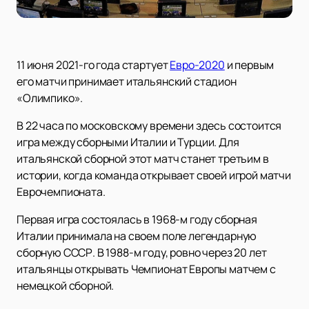
11 июня 2021-го года стартует
Евро-2020
и первым
его матчи принимает итальянский стадион
«Олимпико».
В 22 часа по московскому времени здесь состоится
игра между сборными Италии и Турции. Для
итальянской сборной этот матч станет третьим в
истории, когда команда открывает своей игрой матчи
Еврочемпионата.
Первая игра состоялась в 1968-м году сборная
Италии принимала на своем поле легендарную
сборную СССР. В 1988-м году, ровно через 20 лет
итальянцы открывать Чемпионат Европы матчем с
немецкой сборной.