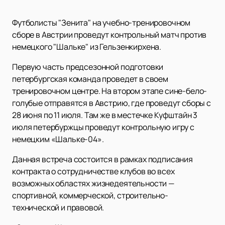
Футболисты "Зенита" на учебно-тренировочном
сборе в Австрии проведут контрольный матч против
немецкого "Шальке" из Гельзенкирхена.
Первую часть предсезонной подготовки
петербургская команда проведет в своем
тренировочном центре. На втором этапе сине-бело-
голубые отправятся в Австрию, где проведут сборы с
28 июня по 11 июля. Там же в местечке Куфштайн 3
июля петербуржцы проведут контрольную игру с
немецким «Шальке-04».
Данная встреча состоится в рамках подписания
контракта о сотрудничестве клубов во всех
возможных областях жизнедеятельности —
спортивной, коммерческой, строительно-
технической и правовой.