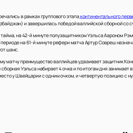
речались в рамках группового этапа
континентального перв
рбайджан) и завершилась победой валлийской сборной со сч
о тайма, на 42-й минуте полузащитником Уэльса Аароном Рэ
периоде на 61-й минуте рефери матча Артур Соареш назнача
от шанс.
му матчу преимущество валлийцев удваивает защитник Конн
 сборная Уэльса набирает 4 очка и по итогам дня занимает 
 место у Швейцарии с одним очком, и четвертую позицию с 