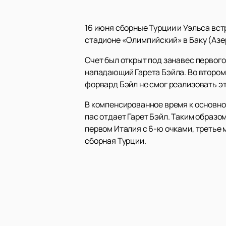
16 июня сборные Турции и Уэльса вст
стадионе «Олимпийский» в Баку (Азе
Счет был открыт под занавес первог
нападающий Гарета Бэйла. Во втором 
форвард Бэйл не смог реализовать эт
В компенсированное время к основно
пас отдает Гарет Бэйл. Таким образом
первом Италия с 6-ю очками, третье
сборная Турции.