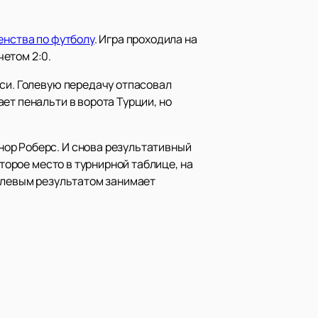
енства по футболу
. Игра проходила на
етом 2:0.
мси. Голевую передачу отпасовал
ет пенальти в ворота Турции, но
ор Роберс. И снова результативный
второе место в турнирной таблице, на
нулевым результатом занимает