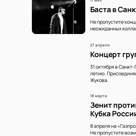
11 мая
Баста в Сан
Не пропустите конц
неожиданных коллаб
27 апреля
Концерт груп
31 октября в Санкт
летию. Присоединяй
Жукова.
18 марта
Зенит проти
Кубка Росси
8 апреля на «Газпр
Не пропустите возм