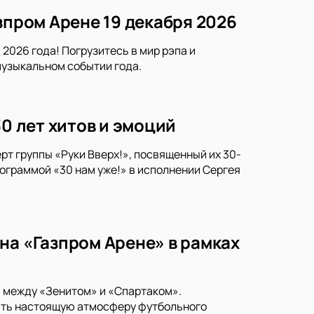
зпром Арене 19 декабря 2026
2026 года! Погрузитесь в мир рэпа и
музыкальном событии года.
30 лет хитов и эмоций
рт группы «Руки Вверх!», посвященный их 30-
ограммой «30 нам уже!» в исполнении Сергея
на «Газпром Арене» в рамках
и между «Зенитом» и «Спартаком».
тить настоящую атмосферу футбольного