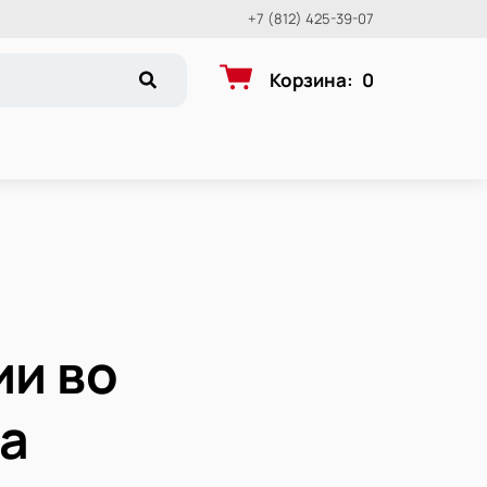
+7 (812) 425-39-07
Корзина
:
0
ии во
па