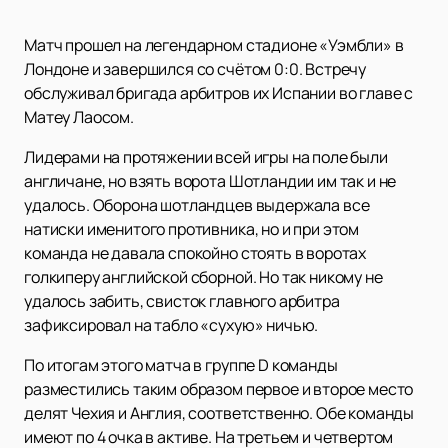
Матч прошел на легендарном стадионе «Уэмбли» в
Лондоне и завершился со счётом 0:0. Встречу
обслуживал бригада арбитров их Испании во главе с
Матеу Лаосом.
Лидерами на протяжении всей игры на поле были
англичане, но взять ворота Шотландии им так и не
удалось. Оборона шотландцев выдержала все
натиски именитого противника, но и при этом
команда не давала спокойно стоять в воротах
голкиперу английской сборной. Но так никому не
удалось забить, свисток главного арбитра
зафиксировал на табло «сухую» ничью.
По итогам этого матча в группе D команды
разместились таким образом первое и второе место
делят Чехия и Англия, соответственно. Обе команды
имеют по 4 очка в активе. На третьем и четвертом