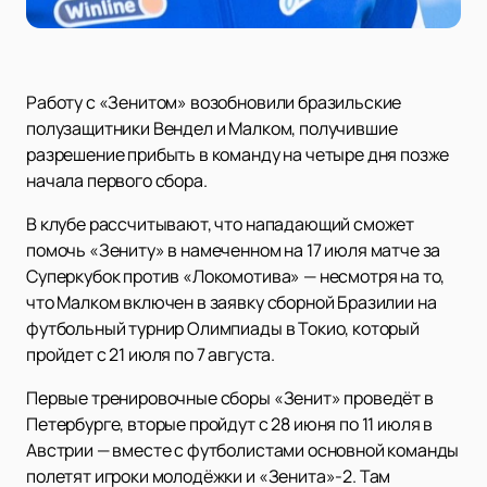
Работу с «Зенитом» возобновили бразильские
полузащитники Вендел и Малком, получившие
разрешение прибыть в команду на четыре дня позже
начала первого сбора.
В клубе рассчитывают, что нападающий сможет
помочь «Зениту» в намеченном на 17 июля матче за
Суперкубок против «Локомотива» — несмотря на то,
что Малком включен в заявку сборной Бразилии на
футбольный турнир Олимпиады в Токио, который
пройдет с 21 июля по 7 августа.
Первые тренировочные сборы «Зенит» проведёт в
Петербурге, вторые пройдут с 28 июня по 11 июля в
Австрии — вместе с футболистами основной команды
полетят игроки молодёжки и «Зенита»-2. Там