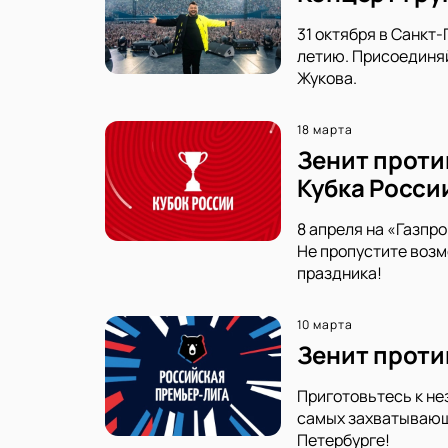
31 октября в Санкт
летию. Присоединяй
Жукова.
18 марта
Зенит проти
Кубка Росси
8 апреля на «Газпр
Не пропустите возм
праздника!
10 марта
Зенит проти
Приготовьтесь к не
самых захватывающи
Петербурге!