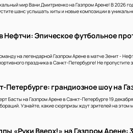
кальный мир Вани Дмитриенко на Газпром Арене! В 2026 го
устите шанс услышать хиты и новые композиции в уникальн
в Нефтчи: Эпическое футбольное про
манду на легендарной Газпром Арене в матче Зенит - Неф
портивного праздника в Санкт-Петербурге! Не пропустите 
кт-Петербурге: грандиозное шоу на Га
ерт Басты на Газпром Арене в Санкт-Петербурге 19 декабря 
ораций. Узнайте, какие сюрпризы ждут зрителей на этом 
пы «Руки Вверх!» на Газпром Арене: 