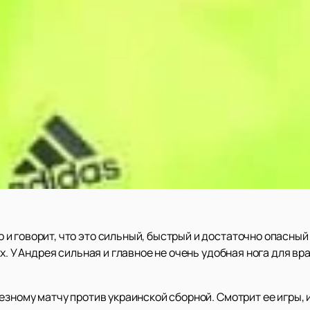
 говорит, что это сильный, быстрый и достаточно опасный 
х. У Андрея сильная и главное не очень удобная нога для вра
езному матчу против украинской сборной. Смотрит ее игры, 