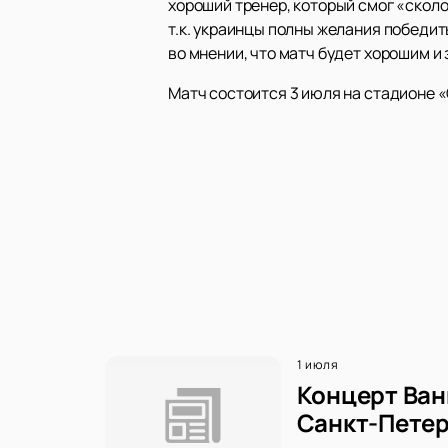
хороший тренер, который смог «сколо
т.к. украинцы полны желания победит
во мнении, что матч будет хорошим и
Матч состоится 3 июля на стадионе «
1 июля
Концерт Ван
Санкт-Петер