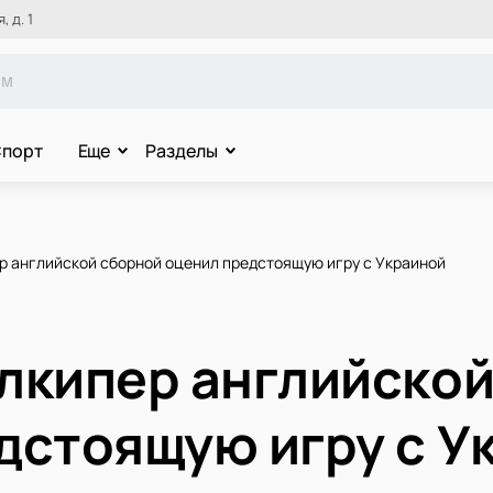
 д. 1
порт
Еще
Разделы
р английской сборной оценил предстоящую игру с Украиной
лкипер английской
дстоящую игру с У