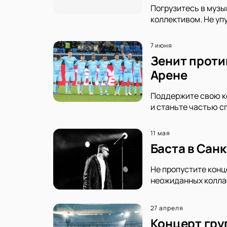
Погрузитесь в музы
коллективом. Не уп
7 июня
Зенит проти
Арене
Поддержите свою ко
и станьте частью с
11 мая
Баста в Сан
Не пропустите конц
неожиданных коллаб
27 апреля
Концерт груп