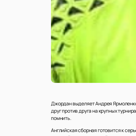
Джордан выделяет Андрея Ярмоленко и
друг против друга на крупных турнира
помнить.
Английская сборная готовится к серь