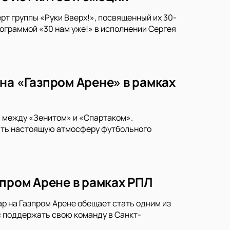
рт группы «Руки Вверх!», посвященный их 30-
ограммой «30 нам уже!» в исполнении Сергея
на «Газпром Арене» в рамках
и между «Зенитом» и «Спартаком».
тить настоящую атмосферу футбольного
зпром Арене в рамках РПЛ
р на Газпром Арене обещает стать одним из
 поддержать свою команду в Санкт-