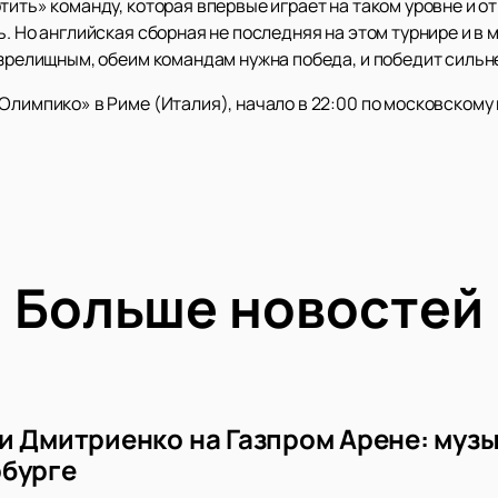
тить» команду, которая впервые играет на таком уровне и от
ь. Но английская сборная не последняя на этом турнире и в
 зрелищным, обеим командам нужна победа, и победит сильн
Олимпико» в Риме (Италия), начало в 22:00 по московскому
Больше новостей
и Дмитриенко на Газпром Арене: музы
бурге