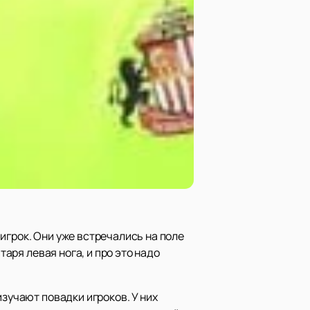
игрок. Они уже встречались на поле
таря левая нога, и про это надо
изучают повадки игроков. У них