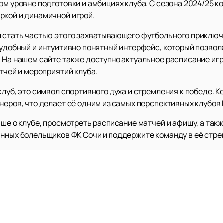
ом уровне подготовки и амбициях клуба. С сезона 2024/25 к
ркой и динамичной игрой.
и стать частью этого захватывающего футбольного приклю
 удобный и интуитивно понятный интерфейс, который позвол
. На нашем сайте также доступно актуальное расписание иг
атчей и мероприятий клуба.
клуб, это символ спортивного духа и стремления к победе. 
неров, что делает её одним из самых перспективных клубов 
ьше о клубе, просмотреть расписание матчей и афишу, а та
анных болельщиков ФК Сочи и поддержите команду в её стре