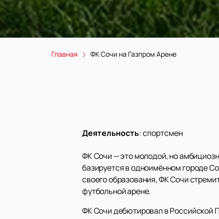
Главная
ФК Сочи на Газпром Арене
Деятельность
:
спортсмен
ФК Сочи — это молодой, но амбициоз
базируется в одноимённом городе Со
своего образования, ФК Сочи стреми
футбольной арене.
ФК Сочи дебютировал в Российской П