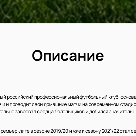
Описание
ный российский профессиональный футбольный клуб, основан
чи и проводит свои домашние матчи на современном стадио
тельно завоевал сердца болельщиков и добился значительн
ремьер-лиге в сезоне 2019/20 и уже к сезону 2021/22 стал