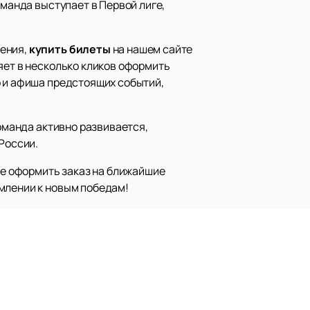
оманда выступает в Первой лиге,
чения,
купить билеты
на нашем сайте
яет в несколько кликов оформить
р и афиша предстоящих событий,
Команда активно развивается,
России.
кже оформить заказ на ближайшие
млении к новым победам!