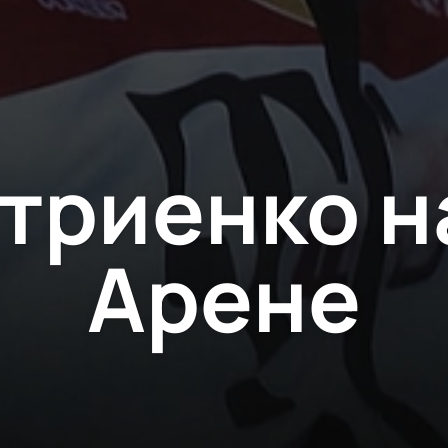
триенко н
Арене