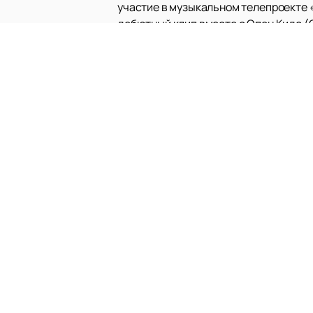
участие в музыкальном телепроекте «
дебютный клип вместе с Опен Кидс (O
Настоящая популярность пришла к мо
за несколько дней количество каверо
принесла ему широкую известность и 
Сейчас в дискографии Вани — один с
сниматься в сериалах («Родком», «Пл
также дебютировал в модной индустр
Ваня активно работает и как автор п
Исполнитель регулярно радует своих 
грандиозные планы, работа над новым
Купить билеты на концерт Вани Д
занимайте лучшие места на его шоу!