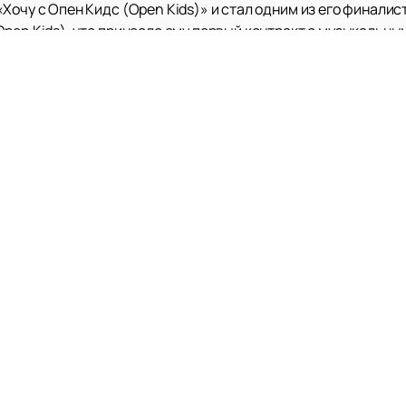
Хочу с Опен Кидс (Open Kids)» и стал одним из его финалист
pen Kids), что принесло ему первый контракт с музыкальны
лодому артисту после публикации в Тик Ток (TikTok) фрагм
в на него превысило 10 тысяч, и Ваня решился на запись по
со временем – статус лауреата рейтинга Форбс (Forbes) в ка
тудийный альбом и десятки синглов. Помимо музыкальной ка
акса»), где ему пригодился опыт, полученный в детской теат
ии — в качестве модели бренда Канье Уэста.
есен: для альбома Григория Лепса «Завтра» он написал сразу
поклонников живыми концертами. Свой первый гастрольный т
и песнями и встречи с фанатами в разных городах.
митриенко
можно с помощью нашей афиши. Узнавайте первым