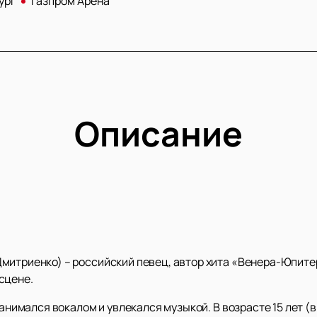
ург
Газпром Арена
Описание
митриенко) – российский певец, автор хита «Венера-Юпите
сцене.
занимался вокалом и увлекался музыкой. В возрасте 15 лет (