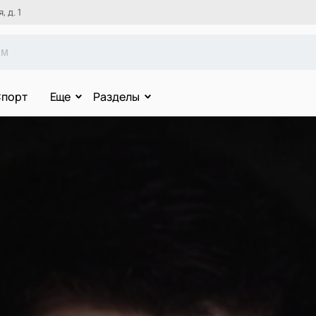
 д. 1
порт
Еще
Разделы