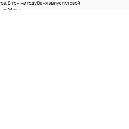
ов. В том же году Ваня выпустил свой
м лейблом.
ента песни «Венера-Юпитер». Всего
лноценного трека. Именно эта песня
тегории «30 до 30».
рьеры, молодой артист успевает
ральной студии. В 2024 году он
 пять композиций.
ур он провёл в 2023 году. Впереди —
и о планах любимого артиста и