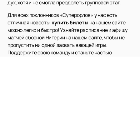
дух, хотя и не смогла преодолеть групповой этап.
Для всех поклонников «Суперорлов» у нас есть
отличная новость:
купить билеты
на нашем сайте
можно легко и быстро! Узнайте расписание и афишу
матчей сборной Нигерии на нашем сайте, чтобы не
пропустить ни одной захватывающей игры.
Поддержите свою команду и станьте частью
футбольной истории Нигерии.
Сборная Нигерии продолжает развиваться, и,
несмотря на неудачу в квалификации на ЧМ-2022,
команда полна решимости вернуться на мировую
арену. Следите за новостями и обновлениями, чтобы
быть в курсе всех событий, связанных с этой
легендарной командой.