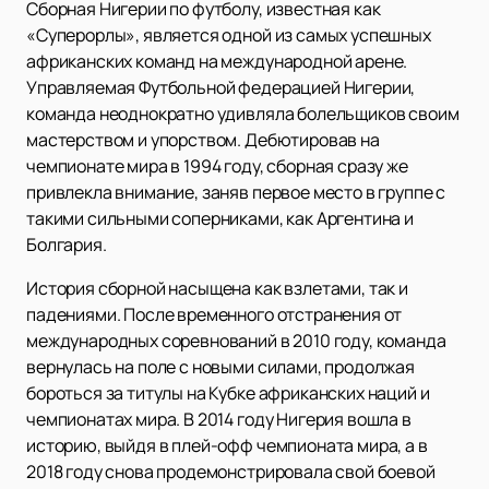
Сборная Нигерии по футболу, известная как
«Суперорлы», является одной из самых успешных
африканских команд на международной арене.
Управляемая Футбольной федерацией Нигерии,
команда неоднократно удивляла болельщиков своим
мастерством и упорством. Дебютировав на
чемпионате мира в 1994 году, сборная сразу же
привлекла внимание, заняв первое место в группе с
такими сильными соперниками, как Аргентина и
Болгария.
История сборной насыщена как взлетами, так и
падениями. После временного отстранения от
международных соревнований в 2010 году, команда
вернулась на поле с новыми силами, продолжая
бороться за титулы на Кубке африканских наций и
чемпионатах мира. В 2014 году Нигерия вошла в
историю, выйдя в плей-офф чемпионата мира, а в
2018 году снова продемонстрировала свой боевой