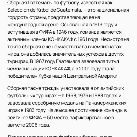
Сборная Гватемалы по футболу, известная как
Selección de fútbol de Guatemala, — это национальная
гордость страны, представляющая ее на
международной арене. Основанная в 1919 году и
вступившая в ФИФА в 1946 году, команда является
активным членом КОНКАКАФ с 1961 года. Несмотря на
то что сборная еще не участвовала в чемпионатах
мира, она добилась значительных успехов в других
турнирах. В 1967 году Гватемала завоевала титул
чемпиона наций КОНКАКАФ, а в 2001 году стала
победителем Кубка наций Центральной Америки.
Сборная также трижды участвовала в олимпийских
футбольных турнирах — в 1968, 1976 и 1988 годах, и
завоевала серебряную медаль на Панамериканских
играх в 1983 году. Наивысшее достижение команды в
рейтинге ФИФА — 50 место, зафиксированное в
августе 2006 года.