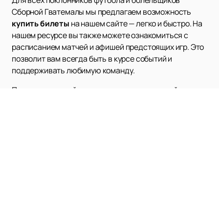
Для всех поклонников футбола и болельщиков
Сборной Гватемалы мы предлагаем возможность
купить билеты
на нашем сайте — легко и быстро. На
нашем ресурсе вы также можете ознакомиться с
расписанием матчей и афишей предстоящих игр. Это
позволит вам всегда быть в курсе событий и
поддерживать любимую команду.
Посетите наш сайт для получения актуальной
информации о Сборной Гватемалы по футболу и
наслаждайтесь игрой вместе с нами! Независимо от
результатов матчей, команда продолжает
вдохновлять своих болельщиков упорством и
стремлением к победе. Присоединяйтесь к нам и
станьте частью этой захватывающей футбольной
истории!